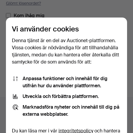
Glömt lösenordet?
Kom ihåg mig
Vi använder cookies
Logga in
Denna tjänst är en del av Auctionet-plattformen.
Vissa cookies är nödvändiga för att tillhandahålla
eller logga in via Facebook här
tjänsten, medan du kan hantera eller återkalla ditt
samtycke för de som används för att:
Fortsätt med Facebook
Anpassa funktioner och innehåll för dig
utifrån hur du använder plattformen.
Utveckla och förbättra plattformen.
Sidfotsnavigation
Marknadsföra nyheter och innehåll till dig på
Hjälp och kontakt
externa webbplatser.
Kontakta support
Alla auktionshus
Du kan läsa mer i vår
integritetspolicy
och hantera
Betalningsalternativ