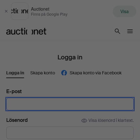
Auctionet
Visa
Stäng
Finns på Google Play
Auctionet.com
Logga in
Logga in
Skapa konto
Skapa konto via Facebook
E-post
Lösenord
Visa lösenord i klartext.