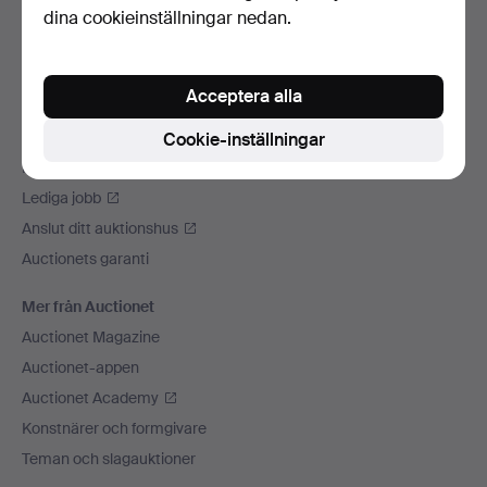
dina cookieinställningar nedan.
Vi skickar med
Sociala medier
Acceptera alla
Auctionet
Om Auctionet
Cookie-inställningar
Press
Lediga jobb
Anslut ditt auktionshus
Auctionets garanti
Mer från Auctionet
Auctionet Magazine
Auctionet-appen
Auctionet Academy
Konstnärer och formgivare
Teman och slagauktioner