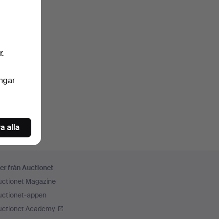
r.
ingar
a alla
er från Auctionet
uctionet Magazine
uctionet-appen
uctionet Academy