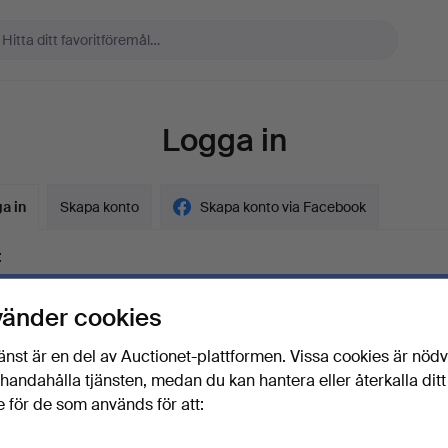
Logga in
a in
Skapa konto
Skapa konto via Facebook
t
vänder cookies
ord
Visa lösenord i 
änst är en del av Auctionet-plattformen. Vissa cookies är nöd
illhandahålla tjänsten, medan du kan hantera eller återkalla ditt
 för de som används för att:
lösenordet?