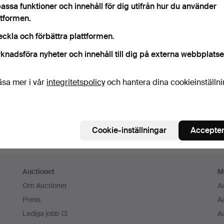
assa funktioner och innehåll för dig utifrån hur du använder
m ihåg mig
ttformen.
eckla och förbättra plattformen.
Logga in
knadsföra nyheter och innehåll till dig på externa webbplatse
eller logga in via Facebook här
äsa mer i vår
integritetspolicy
och hantera dina cookieinställn
Fortsätt med Facebook
Cookie-inställningar
Accepter
Auctionet
M
Om Auctionet
A
Press
A
Lediga jobb
A