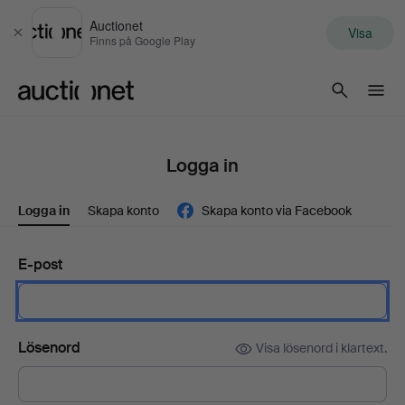
Auctionet
Visa
Stäng
Finns på Google Play
Auctionet.com
Logga in
Logga in
Skapa konto
Skapa konto via Facebook
E-post
Lösenord
Visa lösenord i klartext.