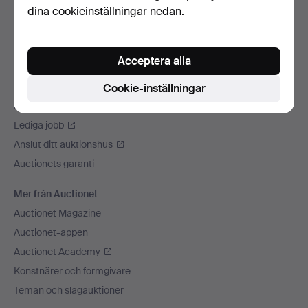
dina cookieinställningar nedan.
Vi skickar med
Sociala medier
Acceptera alla
Auctionet
Om Auctionet
Cookie-inställningar
Press
Lediga jobb
Anslut ditt auktionshus
Auctionets garanti
Mer från Auctionet
Auctionet Magazine
Auctionet-appen
Auctionet Academy
Konstnärer och formgivare
Teman och slagauktioner