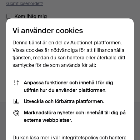
Glömt lösenordet?
Kom ihåg mig
Vi använder cookies
Logga in
Denna tjänst är en del av Auctionet-plattformen.
Vissa cookies är nödvändiga för att tillhandahålla
eller logga in via Facebook här
tjänsten, medan du kan hantera eller återkalla ditt
samtycke för de som används för att:
Fortsätt med Facebook
Anpassa funktioner och innehåll för dig
utifrån hur du använder plattformen.
Utveckla och förbättra plattformen.
Sidfotsnavigation
Marknadsföra nyheter och innehåll till dig på
Hjälp och kontakt
externa webbplatser.
Kontakta support
Alla auktionshus
Du kan läsa mer i vår
integritetspolicy
och hantera
Betalningsalternativ