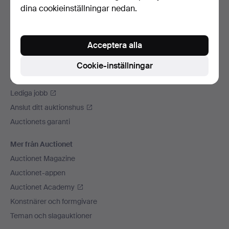
dina cookieinställningar nedan.
Vi skickar med
Sociala medier
Acceptera alla
Auctionet
Om Auctionet
Cookie-inställningar
Press
Lediga jobb
Anslut ditt auktionshus
Auctionets garanti
Mer från Auctionet
Auctionet Magazine
Auctionet-appen
Auctionet Academy
Konstnärer och formgivare
Teman och slagauktioner