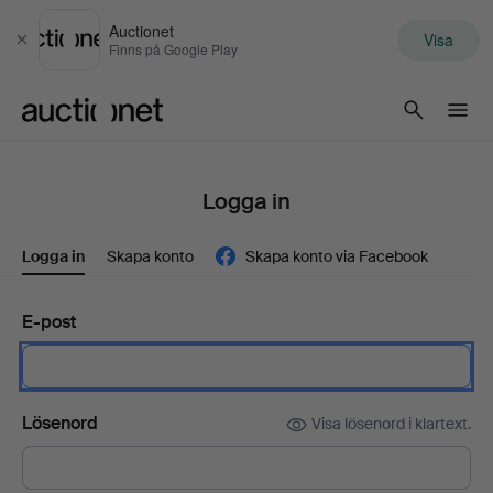
Auctionet
Visa
Stäng
Finns på Google Play
Auctionet.com
Logga in
Logga in
Skapa konto
Skapa konto via Facebook
E-post
Lösenord
Visa lösenord i klartext.