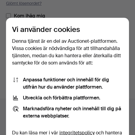
Glömt lösenordet?
Kom ihåg mig
Vi använder cookies
Logga in
Denna tjänst är en del av Auctionet-plattformen.
Vissa cookies är nödvändiga för att tillhandahålla
eller logga in via Facebook här
tjänsten, medan du kan hantera eller återkalla ditt
samtycke för de som används för att:
Fortsätt med Facebook
Anpassa funktioner och innehåll för dig
utifrån hur du använder plattformen.
Utveckla och förbättra plattformen.
Sidfotsnavigation
Marknadsföra nyheter och innehåll till dig på
Hjälp och kontakt
externa webbplatser.
Kontakta support
Alla auktionshus
Du kan läsa mer i vår
integritetspolicy
och hantera
Betalningsalternativ