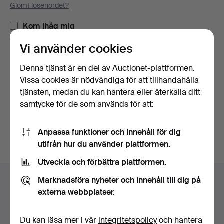
Glömt lösenordet?
Kom ihåg mig
Vi använder cookies
Logga in
Denna tjänst är en del av Auctionet-plattformen.
Vissa cookies är nödvändiga för att tillhandahålla
eller logga in via Facebook här
tjänsten, medan du kan hantera eller återkalla ditt
samtycke för de som används för att:
Fortsätt med Facebook
Anpassa funktioner och innehåll för dig
utifrån hur du använder plattformen.
Utveckla och förbättra plattformen.
Sidfotsnavigation
Marknadsföra nyheter och innehåll till dig på
Hjälp och kontakt
externa webbplatser.
Kontakta support
Alla auktionshus
Du kan läsa mer i vår
integritetspolicy
och hantera
Betalningsalternativ