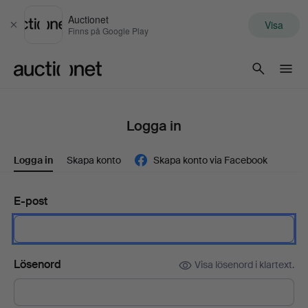
Auctionet
Visa
Stäng
Finns på Google Play
Auctionet.com
Logga in
Logga in
Skapa konto
Skapa konto via Facebook
E-post
Lösenord
Visa lösenord i klartext.