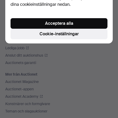
dina cookieinställningar nedan.
Vi skickar med
Sociala medier
Acceptera alla
Auctionet
Om Auctionet
Cookie-inställningar
Press
Lediga jobb
Anslut ditt auktionshus
Auctionets garanti
Mer från Auctionet
Auctionet Magazine
Auctionet-appen
Auctionet Academy
Konstnärer och formgivare
Teman och slagauktioner