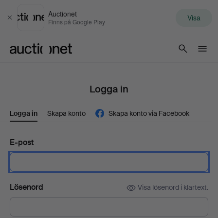
Auctionet
Visa
Stäng
Finns på Google Play
Auctionet.com
Logga in
Logga in
Skapa konto
Skapa konto via Facebook
E-post
Lösenord
Visa lösenord i klartext.