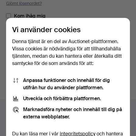
Glömt lösenordet?
Kom ihåg mig
Vi använder cookies
Logga in
Denna tjänst är en del av Auctionet-plattformen.
Vissa cookies är nödvändiga för att tillhandahålla
eller logga in via Facebook här
tjänsten, medan du kan hantera eller återkalla ditt
samtycke för de som används för att:
Fortsätt med Facebook
Anpassa funktioner och innehåll för dig
utifrån hur du använder plattformen.
Utveckla och förbättra plattformen.
Sidfotsnavigation
Marknadsföra nyheter och innehåll till dig på
Hjälp och kontakt
externa webbplatser.
Kontakta support
Alla auktionshus
Du kan läsa mer i vår
integritetspolicy
och hantera
Betalningsalternativ