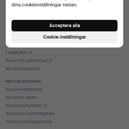
dina cookieinställningar nedan.
Vi skickar med
Sociala medier
Acceptera alla
Auctionet
Om Auctionet
Cookie-inställningar
Press
Lediga jobb
Anslut ditt auktionshus
Auctionets garanti
Mer från Auctionet
Auctionet Magazine
Auctionet-appen
Auctionet Academy
Konstnärer och formgivare
Teman och slagauktioner