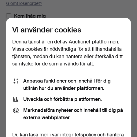
Glömt lösenordet?
Kom ihåg mig
Vi använder cookies
Logga in
Denna tjänst är en del av Auctionet-plattformen.
Vissa cookies är nödvändiga för att tillhandahålla
eller logga in via Facebook här
tjänsten, medan du kan hantera eller återkalla ditt
samtycke för de som används för att:
Fortsätt med Facebook
Anpassa funktioner och innehåll för dig
utifrån hur du använder plattformen.
Utveckla och förbättra plattformen.
Sidfotsnavigation
Marknadsföra nyheter och innehåll till dig på
Hjälp och kontakt
externa webbplatser.
Kontakta support
Alla auktionshus
Du kan läsa mer i vår
integritetspolicy
och hantera
Betalningsalternativ