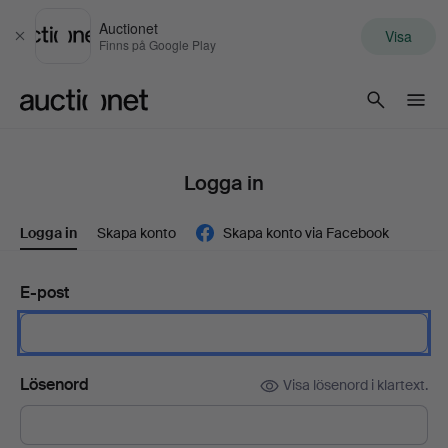
Auctionet
Visa
Stäng
Finns på Google Play
Auctionet.com
Logga in
Logga in
Skapa konto
Skapa konto via Facebook
E-post
Lösenord
Visa lösenord i klartext.