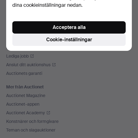
dina cookieinställningar nedan.
Vi skickar med
Sociala medier
Acceptera alla
Auctionet
Om Auctionet
Cookie-inställningar
Press
Lediga jobb
Anslut ditt auktionshus
Auctionets garanti
Mer från Auctionet
Auctionet Magazine
Auctionet-appen
Auctionet Academy
Konstnärer och formgivare
Teman och slagauktioner