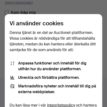
Glömt lösenordet?
Kom ihåg mig
Vi använder cookies
Logga in
Denna tjänst är en del av Auctionet-plattformen.
Vissa cookies är nödvändiga för att tillhandahålla
eller logga in via Facebook här
tjänsten, medan du kan hantera eller återkalla ditt
samtycke för de som används för att:
Fortsätt med Facebook
Anpassa funktioner och innehåll för dig
utifrån hur du använder plattformen.
Utveckla och förbättra plattformen.
Sidfotsnavigation
Marknadsföra nyheter och innehåll till dig på
Hjälp och kontakt
externa webbplatser.
Kontakta support
Alla auktionshus
Du kan läsa mer i vår
integritetspolicy
och hantera
Betalningsalternativ