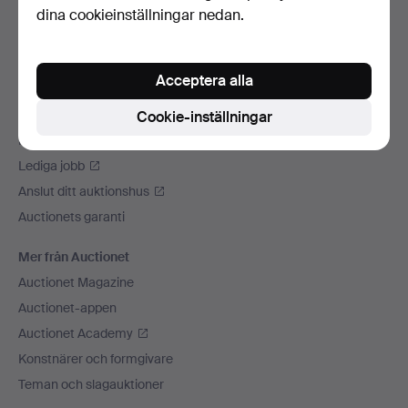
dina cookieinställningar nedan.
Vi skickar med
Sociala medier
Acceptera alla
Auctionet
Om Auctionet
Cookie-inställningar
Press
Lediga jobb
Anslut ditt auktionshus
Auctionets garanti
Mer från Auctionet
Auctionet Magazine
Auctionet-appen
Auctionet Academy
Konstnärer och formgivare
Teman och slagauktioner