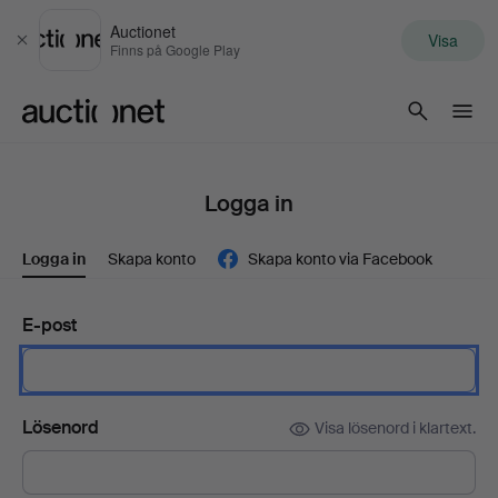
Auctionet
Visa
Stäng
Finns på Google Play
Auctionet.com
Logga in
Logga in
Skapa konto
Skapa konto via Facebook
E-post
Lösenord
Visa lösenord i klartext.