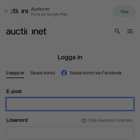
Auctionet
Visa
Stäng
Finns på Google Play
Auctionet.com
Logga in
Logga in
Skapa konto
Skapa konto via Facebook
E-post
Lösenord
Visa lösenord i klartext.