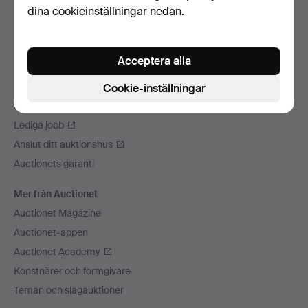
dina cookieinställningar nedan.
Vi skickar med
Sociala medier
Acceptera alla
Auctionet
Om Auctionet
Cookie-inställningar
Press
Lediga jobb
Anslut ditt auktionshus
Auctionets garanti
Mer från Auctionet
Auctionet Magazine
Auctionet-appen
Auctionet Academy
Konstnärer och formgivare
Teman och slagauktioner