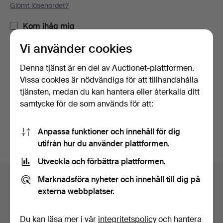
Glömt lösenordet?
Kom ihåg mig
Vi använder cookies
Logga in
Denna tjänst är en del av Auctionet-plattformen.
Vissa cookies är nödvändiga för att tillhandahålla
eller logga in via Facebook här
tjänsten, medan du kan hantera eller återkalla ditt
samtycke för de som används för att:
Fortsätt med Facebook
Anpassa funktioner och innehåll för dig
utifrån hur du använder plattformen.
Utveckla och förbättra plattformen.
Sidfotsnavigation
Marknadsföra nyheter och innehåll till dig på
Hjälp och kontakt
externa webbplatser.
Kontakta support
Alla auktionshus
Du kan läsa mer i vår
integritetspolicy
och hantera
Betalningsalternativ