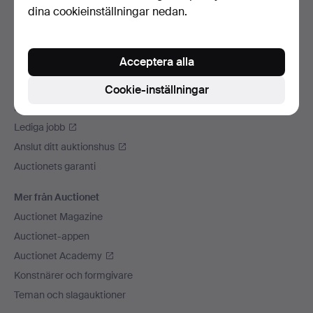
dina cookieinställningar nedan.
Vi skickar med
Sociala medier
Acceptera alla
Auctionet
Om Auctionet
Cookie-inställningar
Press
Lediga jobb
Anslut ditt auktionshus
Auctionets garanti
Mer från Auctionet
Auctionet Magazine
Auctionet-appen
Auctionet Academy
Konstnärer och formgivare
Teman och slagauktioner