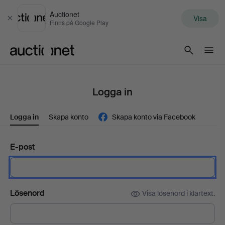
Auctionet
Visa
Stäng
Finns på Google Play
Auctionet.com
Logga in
Logga in
Skapa konto
Skapa konto via Facebook
E-post
Lösenord
Visa lösenord i klartext.