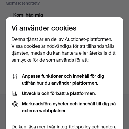
Glömt lösenordet?
Kom ihåg mig
Vi använder cookies
Logga in
Denna tjänst är en del av Auctionet-plattformen.
Vissa cookies är nödvändiga för att tillhandahålla
eller logga in via Facebook här
tjänsten, medan du kan hantera eller återkalla ditt
samtycke för de som används för att:
Fortsätt med Facebook
Anpassa funktioner och innehåll för dig
utifrån hur du använder plattformen.
Utveckla och förbättra plattformen.
Sidfotsnavigation
Marknadsföra nyheter och innehåll till dig på
Hjälp och kontakt
externa webbplatser.
Kontakta support
Alla auktionshus
Du kan läsa mer i vår
integritetspolicy
och hantera
Betalningsalternativ