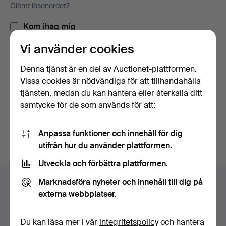
Glömt lösenordet?
Kom ihåg mig
Vi använder cookies
Logga in
Denna tjänst är en del av Auctionet-plattformen.
Vissa cookies är nödvändiga för att tillhandahålla
eller logga in via Facebook här
tjänsten, medan du kan hantera eller återkalla ditt
samtycke för de som används för att:
Fortsätt med Facebook
Anpassa funktioner och innehåll för dig
utifrån hur du använder plattformen.
Utveckla och förbättra plattformen.
Sidfotsnavigation
Marknadsföra nyheter och innehåll till dig på
Hjälp och kontakt
externa webbplatser.
Kontakta support
Alla auktionshus
Du kan läsa mer i vår
integritetspolicy
och hantera
Betalningsalternativ