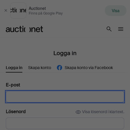
Auctionet
Visa
Stäng
Finns på Google Play
Auctionet.com
Logga in
Logga in
Skapa konto
Skapa konto via Facebook
E-post
Lösenord
Visa lösenord i klartext.