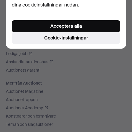
dina cookieinställningar nedan.
Vi skickar med
Sociala medier
Acceptera alla
Auctionet
Om Auctionet
Cookie-inställningar
Press
Lediga jobb
Anslut ditt auktionshus
Auctionets garanti
Mer från Auctionet
Auctionet Magazine
Auctionet-appen
Auctionet Academy
Konstnärer och formgivare
Teman och slagauktioner