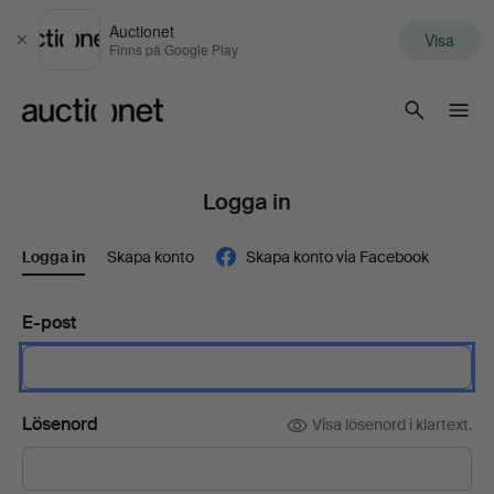
Auctionet
Visa
Stäng
Finns på Google Play
Auctionet.com
Logga in
Logga in
Skapa konto
Skapa konto via Facebook
E-post
Lösenord
Visa lösenord i klartext.