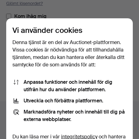
Glömt lösenordet?
Kom ihåg mig
Vi använder cookies
Logga in
Denna tjänst är en del av Auctionet-plattformen.
Vissa cookies är nödvändiga för att tillhandahålla
eller logga in via Facebook här
tjänsten, medan du kan hantera eller återkalla ditt
samtycke för de som används för att:
Fortsätt med Facebook
Anpassa funktioner och innehåll för dig
utifrån hur du använder plattformen.
Utveckla och förbättra plattformen.
Sidfotsnavigation
Marknadsföra nyheter och innehåll till dig på
Hjälp och kontakt
externa webbplatser.
Kontakta support
Alla auktionshus
Du kan läsa mer i vår
integritetspolicy
och hantera
Betalningsalternativ