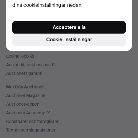
dina cookieinställningar nedan.
Vi skickar med
Sociala medier
Acceptera alla
Auctionet
Om Auctionet
Cookie-inställningar
Press
Lediga jobb
Anslut ditt auktionshus
Auctionets garanti
Mer från Auctionet
Auctionet Magazine
Auctionet-appen
Auctionet Academy
Konstnärer och formgivare
Teman och slagauktioner