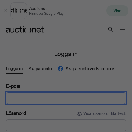
Auctionet
Visa
Stäng
Finns på Google Play
Auctionet.com
Logga in
Logga in
Skapa konto
Skapa konto via Facebook
E-post
Lösenord
Visa lösenord i klartext.