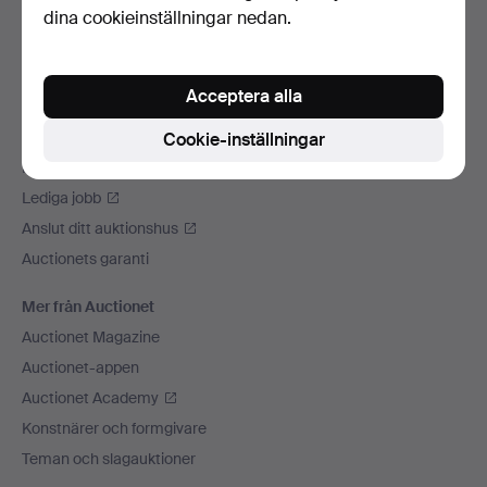
dina cookieinställningar nedan.
Vi skickar med
Sociala medier
Acceptera alla
Auctionet
Om Auctionet
Cookie-inställningar
Press
Lediga jobb
Anslut ditt auktionshus
Auctionets garanti
Mer från Auctionet
Auctionet Magazine
Auctionet-appen
Auctionet Academy
Konstnärer och formgivare
Teman och slagauktioner