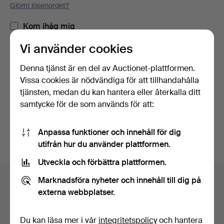
Glömt lösenordet?
Kom ihåg mig
Vi använder cookies
Logga in
Denna tjänst är en del av Auctionet-plattformen.
Vissa cookies är nödvändiga för att tillhandahålla
eller logga in via Facebook här
tjänsten, medan du kan hantera eller återkalla ditt
samtycke för de som används för att:
Fortsätt med Facebook
Anpassa funktioner och innehåll för dig
utifrån hur du använder plattformen.
Utveckla och förbättra plattformen.
Sidfotsnavigation
Marknadsföra nyheter och innehåll till dig på
Hjälp och kontakt
externa webbplatser.
Kontakta support
Alla auktionshus
Du kan läsa mer i vår
integritetspolicy
och hantera
Betalningsalternativ