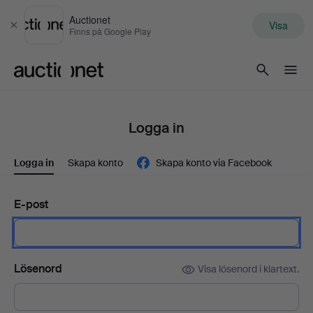
Auctionet
Visa
Stäng
Finns på Google Play
Auctionet.com
Logga in
Logga in
Skapa konto
Skapa konto via Facebook
E-post
Lösenord
Visa lösenord i klartext.