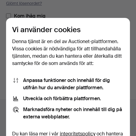
Glömt lösenordet?
Kom ihåg mig
Vi använder cookies
Logga in
Denna tjänst är en del av Auctionet-plattformen.
Vissa cookies är nödvändiga för att tillhandahålla
eller logga in via Facebook här
tjänsten, medan du kan hantera eller återkalla ditt
samtycke för de som används för att:
Fortsätt med Facebook
Anpassa funktioner och innehåll för dig
utifrån hur du använder plattformen.
Utveckla och förbättra plattformen.
Sidfotsnavigation
Marknadsföra nyheter och innehåll till dig på
Hjälp och kontakt
externa webbplatser.
Kontakta support
Alla auktionshus
Du kan läsa mer i vår
integritetspolicy
och hantera
Betalningsalternativ