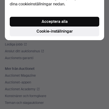
dina cookieinställningar nedan.
Vi skickar med
Sociala medier
Acceptera alla
Auctionet
Om Auctionet
Cookie-inställningar
Press
Lediga jobb
Anslut ditt auktionshus
Auctionets garanti
Mer från Auctionet
Auctionet Magazine
Auctionet-appen
Auctionet Academy
Konstnärer och formgivare
Teman och slagauktioner