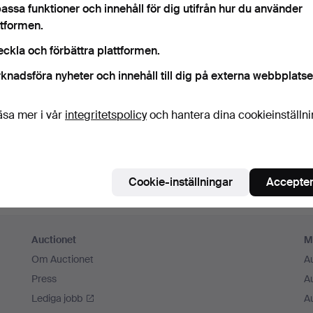
assa funktioner och innehåll för dig utifrån hur du använder
m ihåg mig
ttformen.
eckla och förbättra plattformen.
Logga in
knadsföra nyheter och innehåll till dig på externa webbplatse
eller logga in via Facebook här
äsa mer i vår
integritetspolicy
och hantera dina cookieinställn
Fortsätt med Facebook
Cookie-inställningar
Accepter
Auctionet
M
Om Auctionet
A
Press
A
Lediga jobb
A