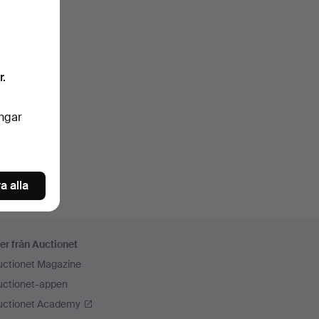
r.
ingar
a alla
er från Auctionet
uctionet Magazine
uctionet-appen
uctionet Academy