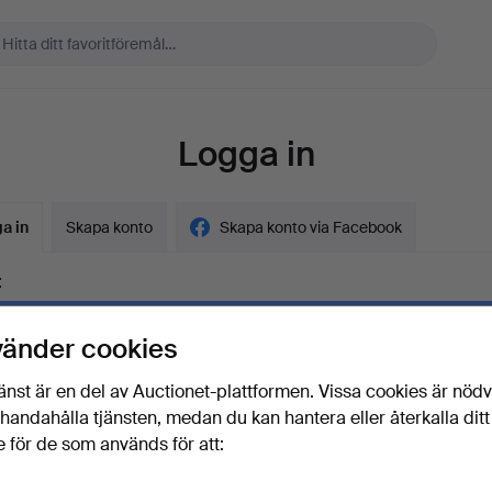
Logga in
a in
Skapa konto
Skapa konto via Facebook
t
vänder cookies
ord
Visa lösenord i 
änst är en del av Auctionet-plattformen. Vissa cookies är nöd
illhandahålla tjänsten, medan du kan hantera eller återkalla ditt
 för de som används för att:
lösenordet?