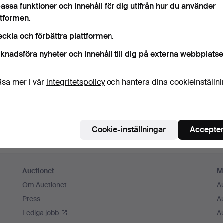
assa funktioner och innehåll för dig utifrån hur du använder
m ihåg mig
ttformen.
eckla och förbättra plattformen.
Logga in
knadsföra nyheter och innehåll till dig på externa webbplatse
eller logga in via Facebook här
äsa mer i vår
integritetspolicy
och hantera dina cookieinställn
Fortsätt med Facebook
Cookie-inställningar
Accepter
Auctionet
M
Om Auctionet
A
Press
A
Lediga jobb
A