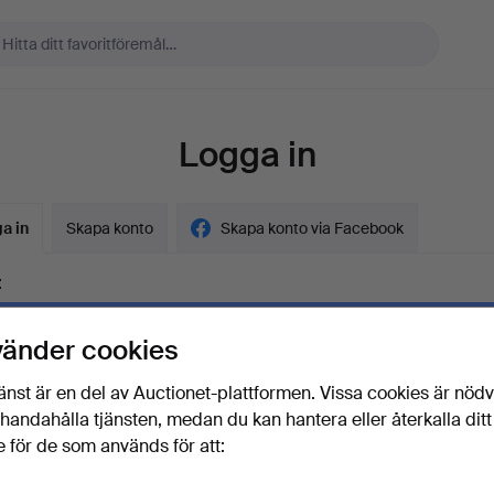
Logga in
a in
Skapa konto
Skapa konto via Facebook
t
vänder cookies
ord
Visa lösenord i 
änst är en del av Auctionet-plattformen. Vissa cookies är nöd
illhandahålla tjänsten, medan du kan hantera eller återkalla ditt
 för de som används för att:
lösenordet?