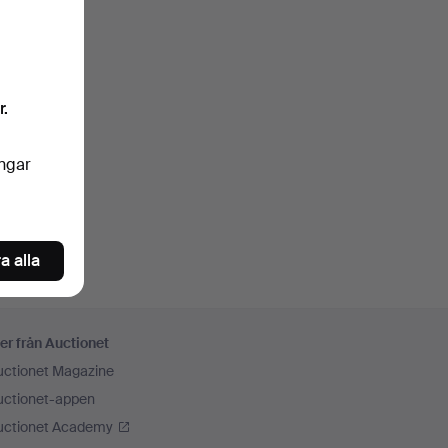
r.
ingar
a alla
er från Auctionet
uctionet Magazine
uctionet-appen
uctionet Academy