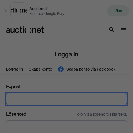
Auctionet
Visa
Stäng
Finns på Google Play
Auctionet.com
Logga in
Logga in
Skapa konto
Skapa konto via Facebook
E-post
Lösenord
Visa lösenord i klartext.