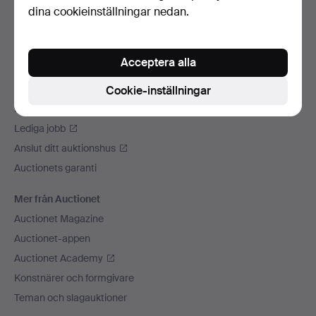
dina cookieinställningar nedan.
Vi skickar med
Sociala medier
Acceptera alla
Auctionet
Om Auctionet
Cookie-inställningar
Press
Lediga jobb
Anslut ditt auktionshus
Auctionets garanti
Mer från Auctionet
Auctionet Magazine
Auctionet-appen
Auctionet Academy
Konstnärer och formgivare
Teman och slagauktioner