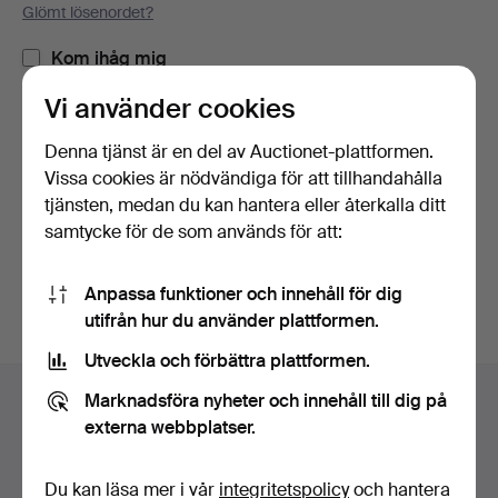
Glömt lösenordet?
Kom ihåg mig
Vi använder cookies
Logga in
Denna tjänst är en del av Auctionet-plattformen.
Vissa cookies är nödvändiga för att tillhandahålla
eller logga in via Facebook här
tjänsten, medan du kan hantera eller återkalla ditt
samtycke för de som används för att:
Fortsätt med Facebook
Anpassa funktioner och innehåll för dig
utifrån hur du använder plattformen.
Utveckla och förbättra plattformen.
Sidfotsnavigation
Marknadsföra nyheter och innehåll till dig på
Hjälp och kontakt
externa webbplatser.
Kontakta support
Alla auktionshus
Du kan läsa mer i vår
integritetspolicy
och hantera
Betalningsalternativ