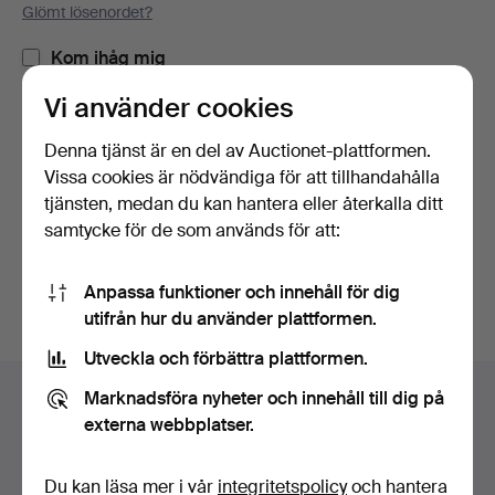
Glömt lösenordet?
Kom ihåg mig
Vi använder cookies
Logga in
Denna tjänst är en del av Auctionet-plattformen.
Vissa cookies är nödvändiga för att tillhandahålla
eller logga in via Facebook här
tjänsten, medan du kan hantera eller återkalla ditt
samtycke för de som används för att:
Fortsätt med Facebook
Anpassa funktioner och innehåll för dig
utifrån hur du använder plattformen.
Utveckla och förbättra plattformen.
Sidfotsnavigation
Marknadsföra nyheter och innehåll till dig på
Hjälp och kontakt
externa webbplatser.
Kontakta support
Alla auktionshus
Du kan läsa mer i vår
integritetspolicy
och hantera
Betalningsalternativ