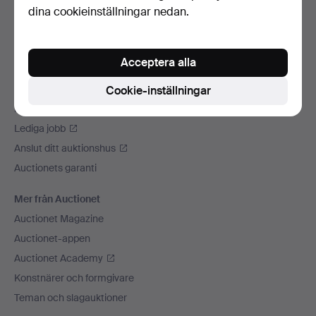
dina cookieinställningar nedan.
Vi skickar med
Sociala medier
Acceptera alla
Auctionet
Om Auctionet
Cookie-inställningar
Press
Lediga jobb
Anslut ditt auktionshus
Auctionets garanti
Mer från Auctionet
Auctionet Magazine
Auctionet-appen
Auctionet Academy
Konstnärer och formgivare
Teman och slagauktioner