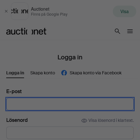
Auctionet
Visa
Stäng
Finns på Google Play
Auctionet.com
Logga in
Logga in
Skapa konto
Skapa konto via Facebook
E-post
Lösenord
Visa lösenord i klartext.