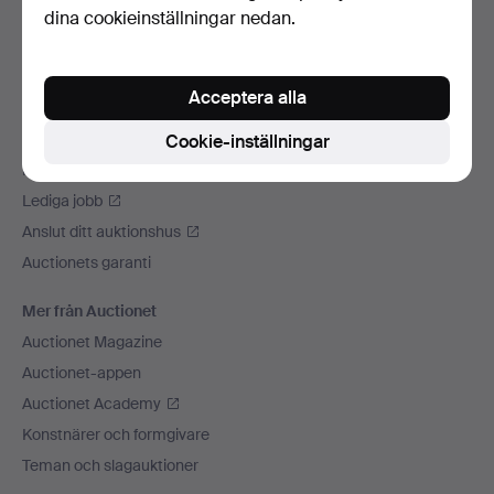
dina cookieinställningar nedan.
Vi skickar med
Sociala medier
Acceptera alla
Auctionet
Om Auctionet
Cookie-inställningar
Press
Lediga jobb
Anslut ditt auktionshus
Auctionets garanti
Mer från Auctionet
Auctionet Magazine
Auctionet-appen
Auctionet Academy
Konstnärer och formgivare
Teman och slagauktioner