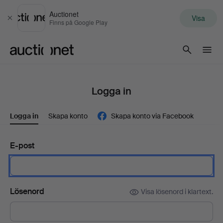
Auctionet
Visa
Stäng
Finns på Google Play
Auctionet.com
Logga in
Logga in
Skapa konto
Skapa konto via Facebook
E-post
Lösenord
Visa lösenord i klartext.