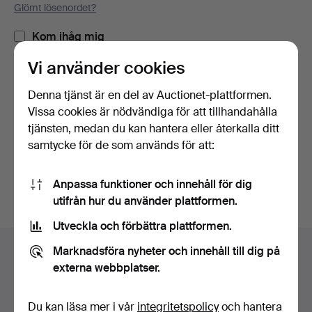
Glömt lösenordet?
Kom ihåg mig
Vi använder cookies
Logga in
Denna tjänst är en del av Auctionet-plattformen.
Vissa cookies är nödvändiga för att tillhandahålla
eller logga in via Facebook här
tjänsten, medan du kan hantera eller återkalla ditt
samtycke för de som används för att:
Fortsätt med Facebook
Anpassa funktioner och innehåll för dig
utifrån hur du använder plattformen.
Utveckla och förbättra plattformen.
Sidfotsnavigation
Marknadsföra nyheter och innehåll till dig på
Hjälp och kontakt
externa webbplatser.
Kontakta support
Alla auktionshus
Du kan läsa mer i vår
integritetspolicy
och hantera
Betalningsalternativ