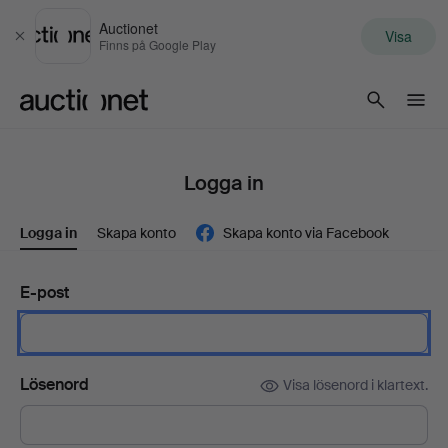
Auctionet
Visa
Stäng
Finns på Google Play
Auctionet.com
Logga in
Logga in
Skapa konto
Skapa konto via Facebook
E-post
Lösenord
Visa lösenord i klartext.