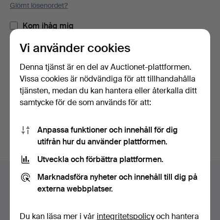
Glömt lösenordet?
Kom ihåg mig
Vi använder cookies
Logga in
Denna tjänst är en del av Auctionet-plattformen.
Vissa cookies är nödvändiga för att tillhandahålla
eller logga in via Facebook här
tjänsten, medan du kan hantera eller återkalla ditt
samtycke för de som används för att:
Fortsätt med Facebook
Anpassa funktioner och innehåll för dig
utifrån hur du använder plattformen.
Utveckla och förbättra plattformen.
Sidfotsnavigation
Marknadsföra nyheter och innehåll till dig på
Hjälp och kontakt
externa webbplatser.
Kontakta support
Alla auktionshus
Du kan läsa mer i vår
integritetspolicy
och hantera
Betalningsalternativ