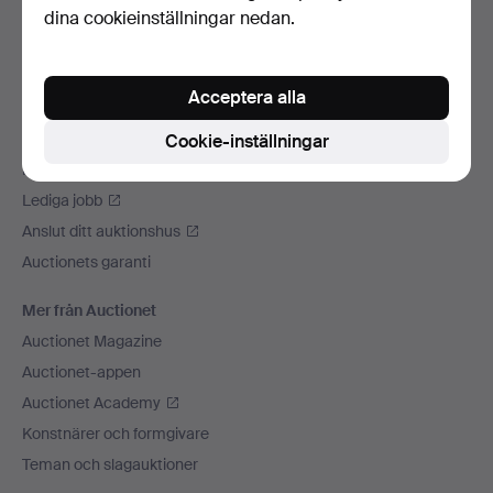
dina cookieinställningar nedan.
Vi skickar med
Sociala medier
Acceptera alla
Auctionet
Om Auctionet
Cookie-inställningar
Press
Lediga jobb
Anslut ditt auktionshus
Auctionets garanti
Mer från Auctionet
Auctionet Magazine
Auctionet-appen
Auctionet Academy
Konstnärer och formgivare
Teman och slagauktioner