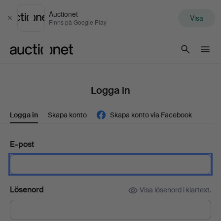
Auctionet
Visa
Stäng
Finns på Google Play
Auctionet.com
Logga in
Logga in
Skapa konto
Skapa konto via Facebook
E-post
Lösenord
Visa lösenord i klartext.