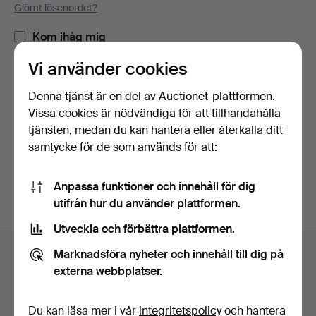
Glömt lösenordet?
Kom ihåg mig
Vi använder cookies
Logga in
Denna tjänst är en del av Auctionet-plattformen.
Vissa cookies är nödvändiga för att tillhandahålla
eller logga in via Facebook här
tjänsten, medan du kan hantera eller återkalla ditt
samtycke för de som används för att:
Fortsätt med Facebook
Anpassa funktioner och innehåll för dig
utifrån hur du använder plattformen.
Utveckla och förbättra plattformen.
Sidfotsnavigation
Marknadsföra nyheter och innehåll till dig på
Hjälp och kontakt
externa webbplatser.
Kontakta support
Alla auktionshus
Du kan läsa mer i vår
integritetspolicy
och hantera
Betalningsalternativ