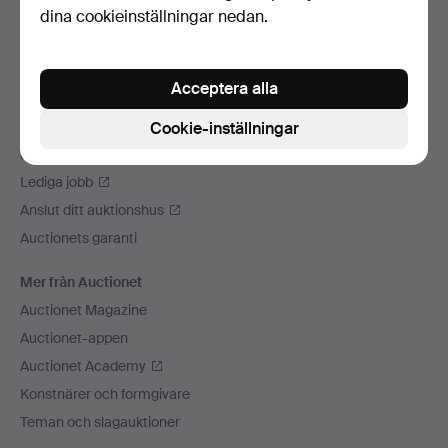
dina cookieinställningar nedan.
Vi skickar med
Sociala medier
Acceptera alla
Auctionet
Om Auctionet
Cookie-inställningar
Press
Lediga jobb
Anslut ditt auktionshus
Auctionets garanti
Mer från Auctionet
Auctionet Magazine
Auctionet-appen
Auctionet Academy
Konstnärer och formgivare
Teman och slagauktioner