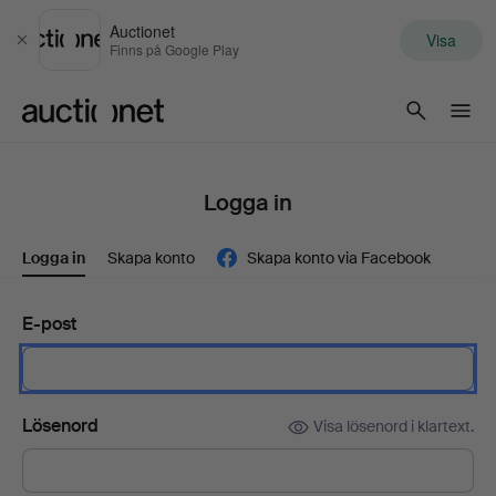
Auctionet
Visa
Stäng
Finns på Google Play
Auctionet.com
Logga in
Logga in
Skapa konto
Skapa konto via Facebook
E-post
Lösenord
Visa lösenord i klartext.