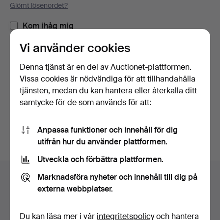
Glömt lösenordet?
Kom ihåg mig
Vi använder cookies
Logga in
Denna tjänst är en del av Auctionet-plattformen.
Vissa cookies är nödvändiga för att tillhandahålla
eller logga in via Facebook här
tjänsten, medan du kan hantera eller återkalla ditt
samtycke för de som används för att:
Fortsätt med Facebook
Anpassa funktioner och innehåll för dig
utifrån hur du använder plattformen.
Utveckla och förbättra plattformen.
Sidfotsnavigation
Marknadsföra nyheter och innehåll till dig på
Hjälp och kontakt
externa webbplatser.
Kontakta support
Alla auktionshus
Du kan läsa mer i vår
integritetspolicy
och hantera
Betalningsalternativ