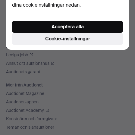
dina cookieinställningar nedan.
Vi skickar med
Sociala medier
Acceptera alla
Auctionet
Om Auctionet
Cookie-inställningar
Press
Lediga jobb
Anslut ditt auktionshus
Auctionets garanti
Mer från Auctionet
Auctionet Magazine
Auctionet-appen
Auctionet Academy
Konstnärer och formgivare
Teman och slagauktioner