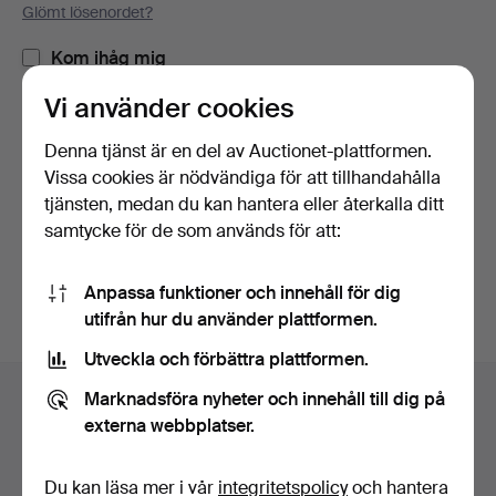
Glömt lösenordet?
Kom ihåg mig
Vi använder cookies
Logga in
Denna tjänst är en del av Auctionet-plattformen.
Vissa cookies är nödvändiga för att tillhandahålla
eller logga in via Facebook här
tjänsten, medan du kan hantera eller återkalla ditt
samtycke för de som används för att:
Fortsätt med Facebook
Anpassa funktioner och innehåll för dig
utifrån hur du använder plattformen.
Utveckla och förbättra plattformen.
Sidfotsnavigation
Marknadsföra nyheter och innehåll till dig på
Hjälp och kontakt
externa webbplatser.
Kontakta support
Alla auktionshus
Du kan läsa mer i vår
integritetspolicy
och hantera
Betalningsalternativ