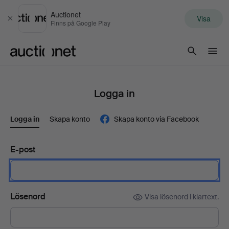
Auctionet
Visa
Stäng
Finns på Google Play
Auctionet.com
Logga in
Logga in
Skapa konto
Skapa konto via Facebook
E-post
Lösenord
Visa lösenord i klartext.