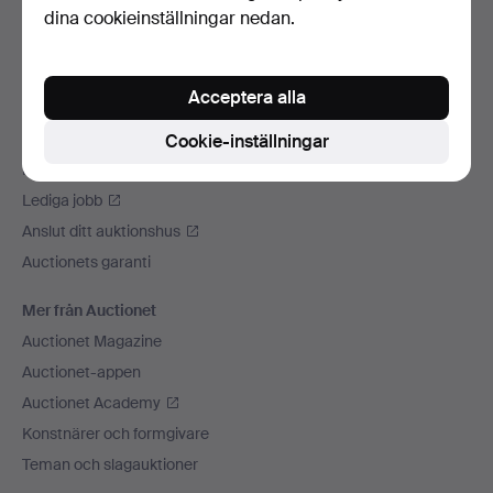
dina cookieinställningar nedan.
Vi skickar med
Sociala medier
Acceptera alla
Auctionet
Om Auctionet
Cookie-inställningar
Press
Lediga jobb
Anslut ditt auktionshus
Auctionets garanti
Mer från Auctionet
Auctionet Magazine
Auctionet-appen
Auctionet Academy
Konstnärer och formgivare
Teman och slagauktioner