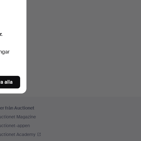
r.
ingar
a alla
er från Auctionet
uctionet Magazine
uctionet-appen
uctionet Academy