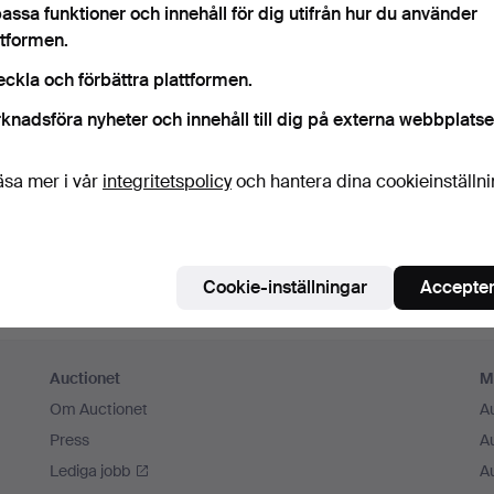
assa funktioner och innehåll för dig utifrån hur du använder
m ihåg mig
ttformen.
eckla och förbättra plattformen.
Logga in
knadsföra nyheter och innehåll till dig på externa webbplatse
eller logga in via Facebook här
äsa mer i vår
integritetspolicy
och hantera dina cookieinställn
Fortsätt med Facebook
Cookie-inställningar
Accepter
Auctionet
M
Om Auctionet
A
Press
A
Lediga jobb
A