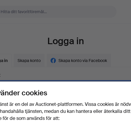
Logga in
a in
Skapa konto
Skapa konto via Facebook
t
vänder cookies
ord
Visa lösenord i 
änst är en del av Auctionet-plattformen. Vissa cookies är nöd
illhandahålla tjänsten, medan du kan hantera eller återkalla ditt
 för de som används för att:
lösenordet?