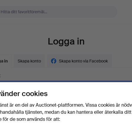
Logga in
a in
Skapa konto
Skapa konto via Facebook
t
vänder cookies
ord
Visa lösenord i 
änst är en del av Auctionet-plattformen. Vissa cookies är nöd
illhandahålla tjänsten, medan du kan hantera eller återkalla ditt
 för de som används för att:
lösenordet?