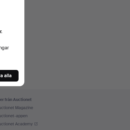
r.
ingar
a alla
er från Auctionet
uctionet Magazine
uctionet-appen
uctionet Academy