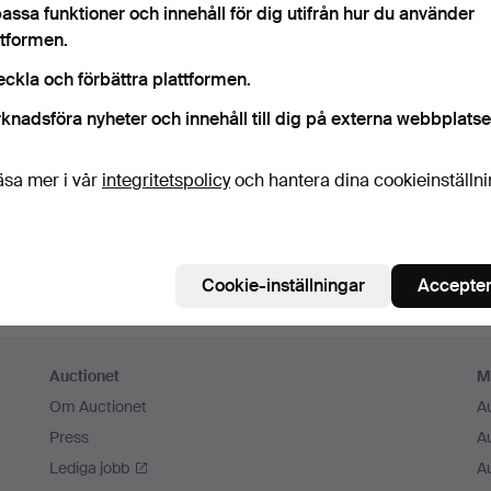
assa funktioner och innehåll för dig utifrån hur du använder
m ihåg mig
ttformen.
eckla och förbättra plattformen.
Logga in
knadsföra nyheter och innehåll till dig på externa webbplatse
eller logga in via Facebook här
äsa mer i vår
integritetspolicy
och hantera dina cookieinställn
Fortsätt med Facebook
Cookie-inställningar
Accepter
Auctionet
M
Om Auctionet
A
Press
A
Lediga jobb
A