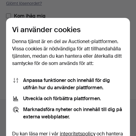
Glömt lösenordet?
Kom ihåg mig
Vi använder cookies
Logga in
Denna tjänst är en del av Auctionet-plattformen.
Vissa cookies är nödvändiga för att tillhandahålla
eller logga in via Facebook här
tjänsten, medan du kan hantera eller återkalla ditt
samtycke för de som används för att:
Fortsätt med Facebook
Anpassa funktioner och innehåll för dig
utifrån hur du använder plattformen.
Utveckla och förbättra plattformen.
Sidfotsnavigation
Marknadsföra nyheter och innehåll till dig på
Hjälp och kontakt
externa webbplatser.
Kontakta support
Alla auktionshus
Du kan läsa mer i vår
integritetspolicy
och hantera
Betalningsalternativ