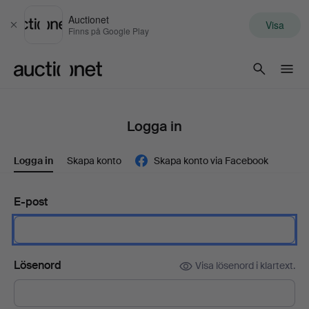
Auctionet
Visa
Stäng
Finns på Google Play
Auctionet.com
Logga in
Logga in
Skapa konto
Skapa konto via Facebook
E-post
Lösenord
Visa lösenord i klartext.