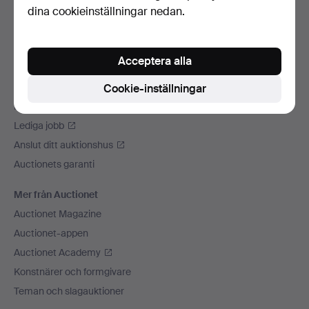
dina cookieinställningar nedan.
Vi skickar med
Sociala medier
Acceptera alla
Auctionet
Om Auctionet
Cookie-inställningar
Press
Lediga jobb
Anslut ditt auktionshus
Auctionets garanti
Mer från Auctionet
Auctionet Magazine
Auctionet-appen
Auctionet Academy
Konstnärer och formgivare
Teman och slagauktioner