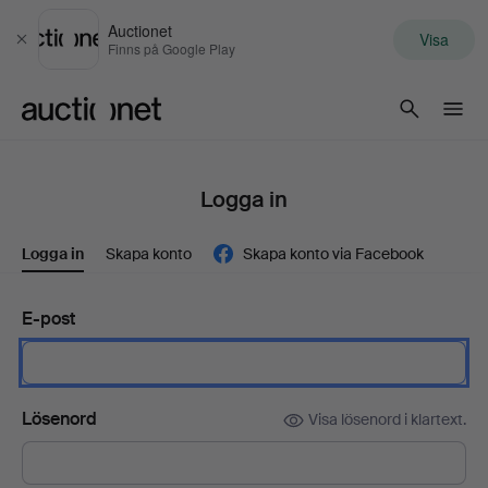
Auctionet
Visa
Stäng
Finns på Google Play
Auctionet.com
Logga in
Logga in
Skapa konto
Skapa konto via Facebook
E-post
Lösenord
Visa lösenord i klartext.