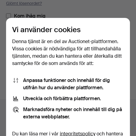
Glömt lösenordet?
Kom ihåg mig
Vi använder cookies
Logga in
Denna tjänst är en del av Auctionet-plattformen.
Vissa cookies är nödvändiga för att tillhandahålla
eller logga in via Facebook här
tjänsten, medan du kan hantera eller återkalla ditt
samtycke för de som används för att:
Fortsätt med Facebook
Anpassa funktioner och innehåll för dig
utifrån hur du använder plattformen.
Utveckla och förbättra plattformen.
Sidfotsnavigation
Marknadsföra nyheter och innehåll till dig på
Hjälp och kontakt
externa webbplatser.
Kontakta support
Alla auktionshus
Du kan läsa mer i vår
integritetspolicy
och hantera
Betalningsalternativ