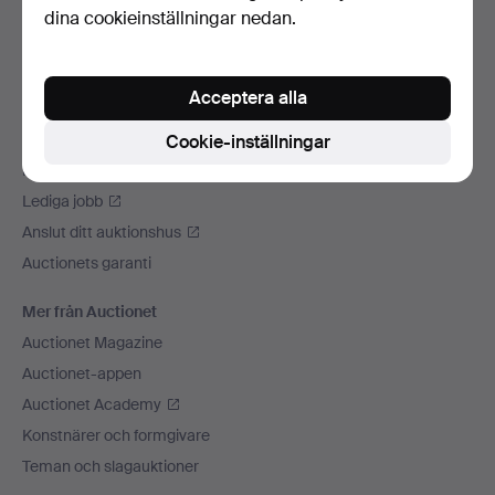
dina cookieinställningar nedan.
Vi skickar med
Sociala medier
Acceptera alla
Auctionet
Om Auctionet
Cookie-inställningar
Press
Lediga jobb
Anslut ditt auktionshus
Auctionets garanti
Mer från Auctionet
Auctionet Magazine
Auctionet-appen
Auctionet Academy
Konstnärer och formgivare
Teman och slagauktioner