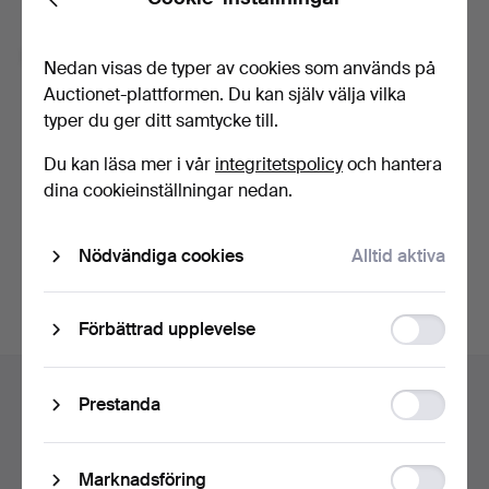
Back
Glömt lösenordet?
Kom ihåg mig
Nedan visas de typer av cookies som används på
Auctionet-plattformen. Du kan själv välja vilka
typer du ger ditt samtycke till.
Logga in
Du kan läsa mer i vår
integritetspolicy
och hantera
eller logga in via Facebook här
dina cookieinställningar nedan.
Fortsätt med Facebook
Nödvändiga cookies
Alltid aktiva
Function
Förbättrad upplevelse
storage
Sidfotsnavigation
Hjälp och kontakt
Statistic
Prestanda
Kontakta support
storage
Alla auktionshus
Ad
Marknadsföring
Betalningsalternativ