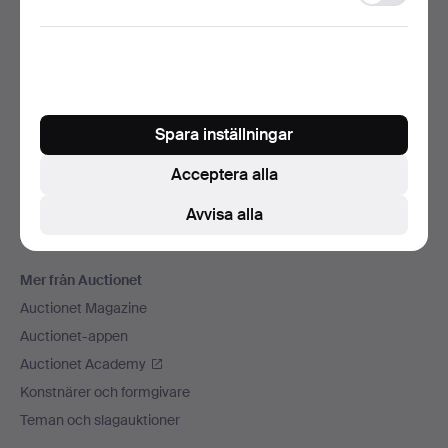
storage
Vi skickar med
Sociala medier
Auctionet
Om Auctionet
Spara inställningar
Press
Acceptera alla
Lediga jobb
Anslut ditt auktionshus
Avvisa alla
Auctionets garanti
Mer från Auctionet
Auctionet Magazine
Auctionet-appen
Auctionet Academy
Konstnärer och formgivare
Teman och slagauktioner