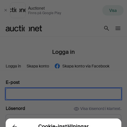
Auctionet
Visa
Stäng
Finns på Google Play
Auctionet.com
Logga in
Logga in
Skapa konto
Skapa konto via Facebook
E-post
Lösenord
Visa lösenord i klartext.
Cookie-inställningar