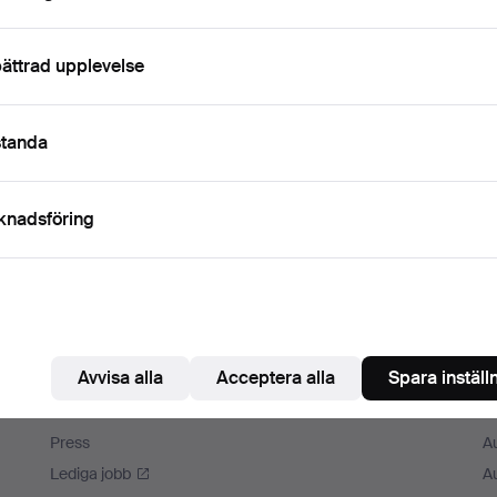
m ihåg mig
ättrad upplevelse
Logga in
standa
eller logga in via Facebook här
Fortsätt med Facebook
knadsföring
Avvisa alla
Acceptera alla
Spara inställ
Auctionet
M
Om Auctionet
A
Press
A
Lediga jobb
A