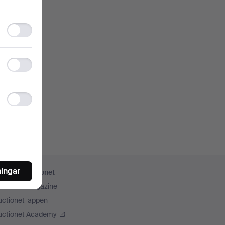
Functionality
storage
Statistics
storage
Ad
storage
ningar
er från Auctionet
uctionet Magazine
uctionet-appen
uctionet Academy