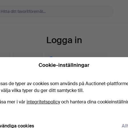
Logga in
a in
Skapa konto
Skapa konto via Facebook
Cookie-inställningar
t
sas de typer av cookies som används på Auctionet-plattform
 välja vilka typer du ger ditt samtycke till.
ord
Visa lösenord i 
äsa mer i vår
integritetspolicy
och hantera dina cookieinställn
lösenordet?
vändiga cookies
All