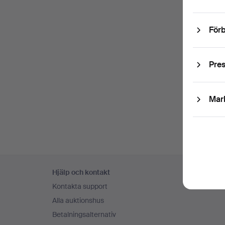
Ko
Förb
Pre
Mar
Sidfotsnavigation
Hjälp och kontakt
Kontakta support
Alla auktionshus
Betalningsalternativ