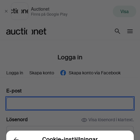
Auctionet
Visa
Stäng
Finns på Google Play
Auctionet.com
Logga in
Logga in
Skapa konto
Skapa konto via Facebook
E-post
Lösenord
Visa lösenord i klartext.
Cookie-inställningar