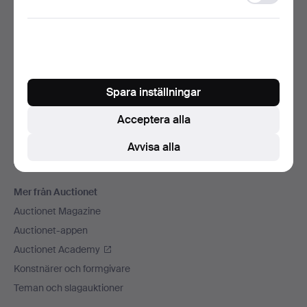
storage
Vi skickar med
Sociala medier
Auctionet
Om Auctionet
Spara inställningar
Press
Acceptera alla
Lediga jobb
Anslut ditt auktionshus
Avvisa alla
Auctionets garanti
Mer från Auctionet
Auctionet Magazine
Auctionet-appen
Auctionet Academy
Konstnärer och formgivare
Teman och slagauktioner