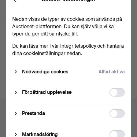
Back
Glömt lösenordet?
Kom ihåg mig
Nedan visas de typer av cookies som används på
Auctionet-plattformen. Du kan själv välja vilka
typer du ger ditt samtycke till.
Logga in
Du kan läsa mer i vår
integritetspolicy
och hantera
eller logga in via Facebook här
dina cookieinställningar nedan.
Fortsätt med Facebook
Nödvändiga cookies
Alltid aktiva
Function
Förbättrad upplevelse
storage
Sidfotsnavigation
Hjälp och kontakt
Statistic
Prestanda
Kontakta support
storage
Alla auktionshus
Ad
Marknadsföring
Betalningsalternativ