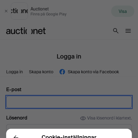
Auctionet
Visa
Stäng
Finns på Google Play
Auctionet.com
Logga in
Logga in
Skapa konto
Skapa konto via Facebook
E-post
Lösenord
Visa lösenord i klartext.
Cookie-inställningar