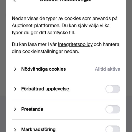
Back
Glömt lösenordet?
Kom ihåg mig
Nedan visas de typer av cookies som används på
Auctionet-plattformen. Du kan själv välja vilka
typer du ger ditt samtycke till.
Logga in
Du kan läsa mer i vår
integritetspolicy
och hantera
eller logga in via Facebook här
dina cookieinställningar nedan.
Fortsätt med Facebook
Nödvändiga cookies
Alltid aktiva
Function
Förbättrad upplevelse
storage
Sidfotsnavigation
Hjälp och kontakt
Statistic
Prestanda
Kontakta support
storage
Alla auktionshus
Ad
Marknadsföring
Betalningsalternativ