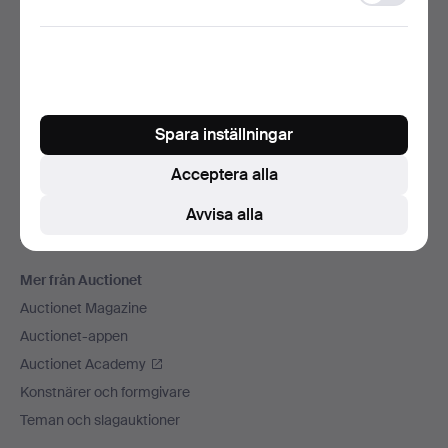
storage
Vi skickar med
Sociala medier
Auctionet
Om Auctionet
Spara inställningar
Press
Acceptera alla
Lediga jobb
Anslut ditt auktionshus
Avvisa alla
Auctionets garanti
Mer från Auctionet
Auctionet Magazine
Auctionet-appen
Auctionet Academy
Konstnärer och formgivare
Teman och slagauktioner