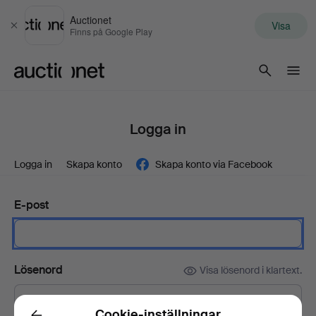
Auctionet
Visa
Stäng
Finns på Google Play
Auctionet.com
Logga in
Logga in
Skapa konto
Skapa konto via Facebook
E-post
Lösenord
Visa lösenord i klartext.
Cookie-inställningar