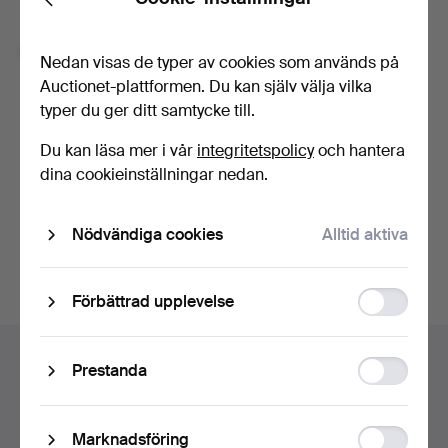
Back
Glömt lösenordet?
Kom ihåg mig
Nedan visas de typer av cookies som används på
Auctionet-plattformen. Du kan själv välja vilka
typer du ger ditt samtycke till.
Logga in
Du kan läsa mer i vår
integritetspolicy
och hantera
eller logga in via Facebook här
dina cookieinställningar nedan.
Fortsätt med Facebook
Nödvändiga cookies
Alltid aktiva
Function
Förbättrad upplevelse
storage
Sidfotsnavigation
Hjälp och kontakt
Statistic
Prestanda
Kontakta support
storage
Alla auktionshus
Ad
Marknadsföring
Betalningsalternativ