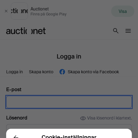
Auctionet
Visa
Stäng
Finns på Google Play
Auctionet.com
Logga in
Logga in
Skapa konto
Skapa konto via Facebook
E-post
Lösenord
Visa lösenord i klartext.
Cookie-inställningar