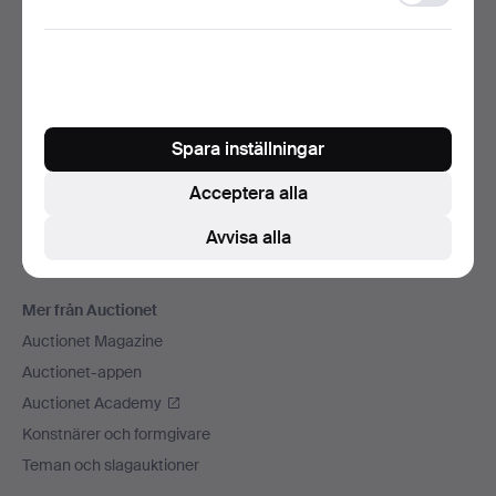
storage
Vi skickar med
Sociala medier
Auctionet
Om Auctionet
Spara inställningar
Press
Acceptera alla
Lediga jobb
Anslut ditt auktionshus
Avvisa alla
Auctionets garanti
Mer från Auctionet
Auctionet Magazine
Auctionet-appen
Auctionet Academy
Konstnärer och formgivare
Teman och slagauktioner