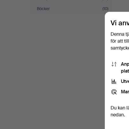
Böcker
(10)
S
a
Vi an
Denna tj
för att t
samtycke
Anp
pla
Utv
Mar
Du kan l
nedan.