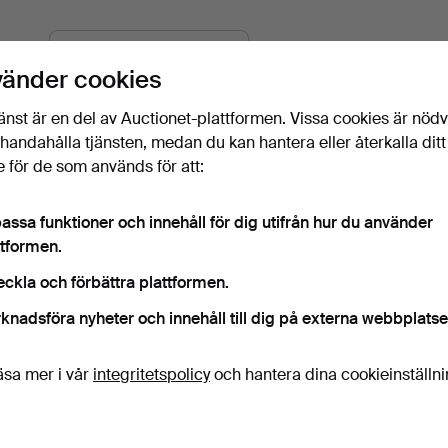
approach to collecting the Second World War.
Pågående
ortera
uktioner
I look forward to seeing you in Crewkerne. Do get in t
vänder cookies
Matthew Denney, Coins, Medals Militaria Specialist
änst är en del av Auctionet-plattformen. Vissa cookies är nöd
illhandahålla tjänsten, medan du kan hantera eller återkalla ditt
 för de som används för att:
assa funktioner och innehåll för dig utifrån hur du använder
ttformen.
eckla och förbättra plattformen.
401
.
EN SAMLING
538
.
EN SAMLING
639
.
J
knadsföra nyheter och innehåll till dig på externa webbplatse
BÖCKER SOM RÖR
VAPEN- OCH
REICH
MILITÄRHISTORIA,…
RUSTNINGSFORSKNING
1945
äsa mer i vår
integritetspolicy
och hantera dina cookieinställn
SV…
Sålt
Återropat
Återrop
34 USD
-
-