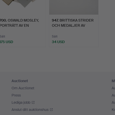
700
.
OSWALD MOSLEY,
947
.
BRITTISKA STRIDER
PORTRÄTT AV EN
OCH MEDALJER AV
LEDARE OCH A…
HÖVED, B…
Sålt
Sålt
175 USD
34 USD
Auctionet
M
Om Auctionet
A
Press
A
Lediga jobb
A
Anslut ditt auktionshus
K