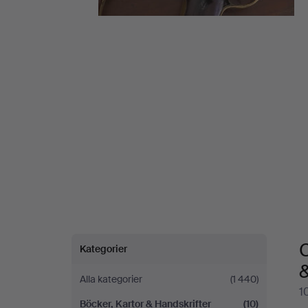
Kartor
&
Handskrifter
på
Lawrences
Auctioneers
C
Kategorier
Alla kategorier
(1 440)
1
Böcker, Kartor & Handskrifter
(10)