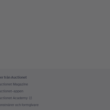
er från Auctionet
uctionet Magazine
uctionet-appen
uctionet Academy
onstnärer och formgivare