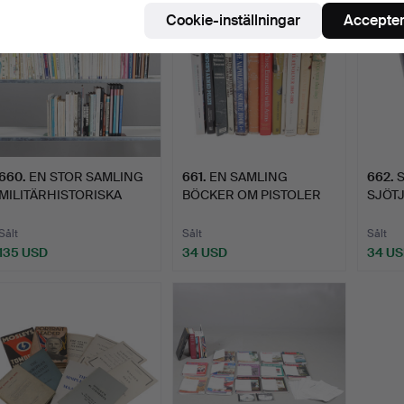
Cookie-inställningar
Accepter
660
.
EN STOR SAMLING
661
.
EN SAMLING
662
.
MILITÄRHISTORISKA
BÖCKER OM PISTOLER
SJÖTJ
BÖCKER, …
OCH ANDRA VA…
ANNIS
Sålt
Sålt
Sålt
135 USD
34 USD
34 U