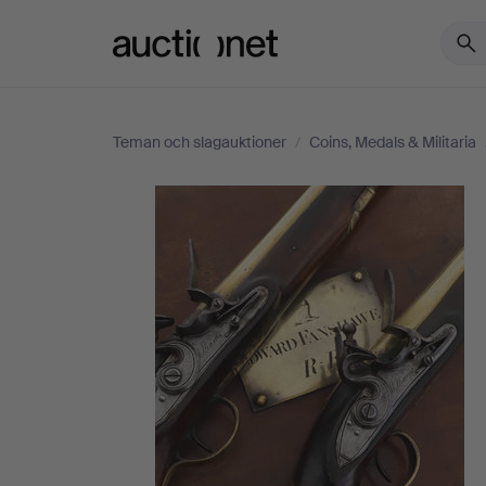
Auctionet.com
Teman och slagauktioner
/
Coins, Medals & Militaria
Coins,
Medals
&
Militaria
-
Böcker,