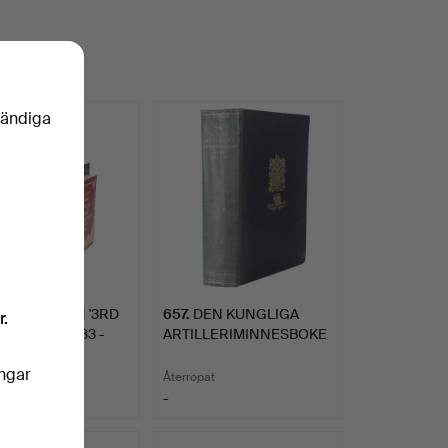
ouch if I can help in any way
vändiga
. A. BOWMAN '3RD
657
.
DEN KUNGLIGA
r.
 DOLKAR 1933 -
ARTILLERIMINNESBOKE
…
N 1939 - 1…
ingar
at
Återropat
-