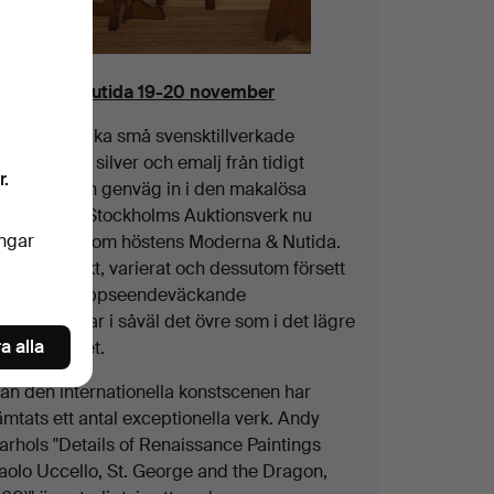
oderna & Nutida 19-20 november
tt par drömlika små svensktillverkade
nbonjärer i silver och emalj från tidigt
r.
900-tal är en genväg in i den makalösa
atalog som Stockholms Auktionsverk nu
ingar
resenterar som höstens Moderna & Nutida.
budet är rikt, varierat och dessutom försett
ed några uppseendeväckande
erraskningar i såväl det övre som i det lägre
a alla
rissegmentet.
rån den internationella konstscenen har
mtats ett antal exceptionella verk. Andy
arhols "Details of Renaissance Paintings
Paolo Uccello, St. George and the Dragon,