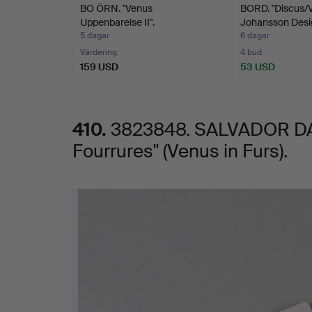
BO ÖRN. "Venus
BORD. "Discus/V
Fourrures"
Uppenbarelse II".
Johansson Desi
5 dagar
6 dagar
(Venus
Värdering
4 bud
159 USD
53 USD
in
Furs).
410.
3823848. SALVADOR DAL
Fourrures" (Venus in Furs).
Bilder