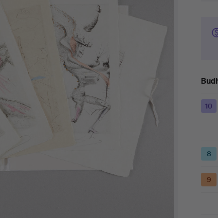
Budh
10
8
9