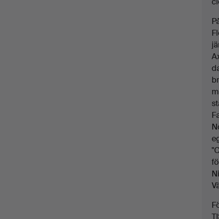
cl
P
F
j
Ax
da
b
mi
st
F
N
e
"C
f
Ni
V
F
T