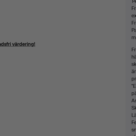
14
F
e
F
P
m
dsfri värdering!
F
h
s
är
p
"E
pä
As
S
Lä
F
sm