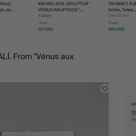
enus",
KAI NIELSEN. SKULPTUR "
TRUMSET. 8 dl
gn, sa…
VENUS KALIPYGOS ",…
Series, Taiwa…
6 dagar
2 tim 27 min
1 bud
2 bud
32 USD
190 USD
Í. From "Vénus aux
Bu
Hö
1
Vä