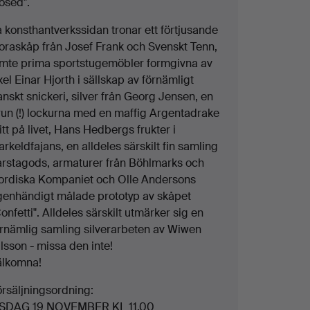
osed".
å konsthantverkssidan tronar ett förtjusande
loraskåp från Josef Frank och Svenskt Tenn,
ämte prima sportstugemöbler formgivna av
el Einar Hjorth i sällskap av förnämligt
nskt snickeri, silver från Georg Jensen, en
run (!) lockurna med en maffig Argentadrake
tt på livet, Hans Hedbergs frukter i
arkeldfajans, en alldeles särskilt fin samling
arstagods, armaturer från Böhlmarks och
ordiska Kompaniet och Olle Andersons
genhändigt målade prototyp av skåpet
onfetti". Alldeles särskilt utmärker sig en
örnämlig samling silverarbeten av Wiwen
lsson - missa den inte!
älkomna!
örsäljningsordning:
ISDAG 19 NOVEMBER KL 11.00