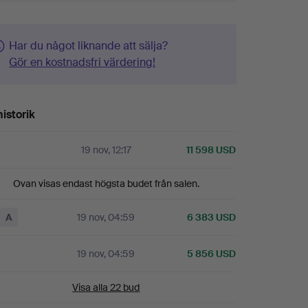
Har du något liknande att sälja?
Gör en kostnadsfri värdering!
istorik
19 nov, 12:17
11 598 USD
Ovan visas endast högsta budet från salen.
A
19 nov, 04:59
6 383 USD
19 nov, 04:59
5 856 USD
Visa alla 22 bud