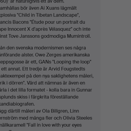
60)" är naturligtvis ett av dem.
ramhållas bör även Ai Xuans lågmält
xplosiva "Child in Tibetan Landscape",
rancis Bacons "Étude pour un portrait du
ape Innocent X d'après Vélasquez" och inte
inst Tove Janssons godmodiga Mumintroll.
rån den svenska modernismen ses några
änförande alster. Owe Zerges amerikanska
keppsgosse är ett, GANs "Looping the loop"
 ett annat. Ett tredje är Arvid Fougstedts
raktexempel på den nya saklighetens måleri,
rik i dörren". Värd att nämnas är även en
rla i det lilla formatet - kolla bara in Gunnar
plunds skiss i färgkrita föreställande
kandiabiografen.
gg därtill måleri av Ola Billgren, Linn
ernström med många fler och Olivia Steeles
ällkaramell "Fall in love with your eyes