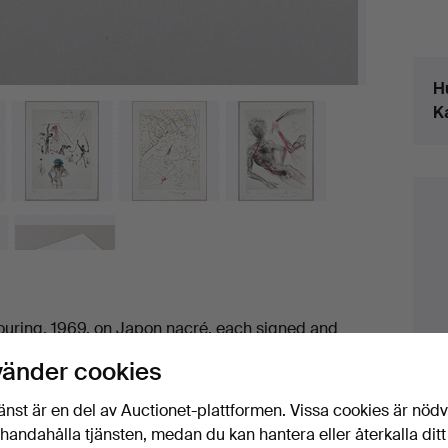
Det
H
K
louring, 1969, on Japon nacré, each signed and
 Argillet, Paris, with full margins, and blind
vänder cookies
2f).
änst är en del av Auctionet-plattformen. Vissa cookies är nöd
illhandahålla tjänsten, medan du kan hantera eller återkalla ditt