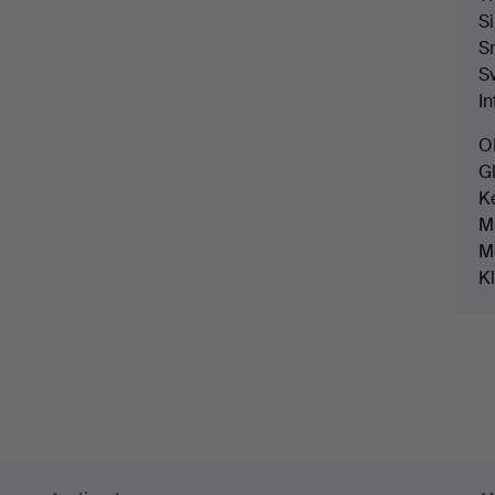
Si
S
S
In
O
G
K
M
M
K