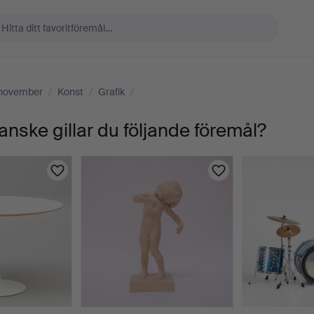
 november
/
Konst
/
Grafik
/
anske gillar du följande föremål?