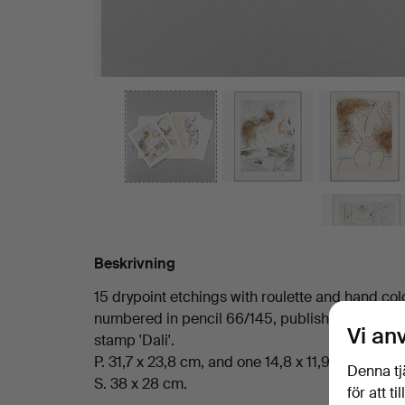
Beskrivning
15 drypoint etchings with roulette and hand co
numbered in pencil 66/145, published by Éditions
Vi an
stamp 'Dali'.
P. 31,7 x 23,8 cm, and one 14,8 x 11,9 cm (M/L 37
Denna tj
S. 38 x 28 cm.
för att t