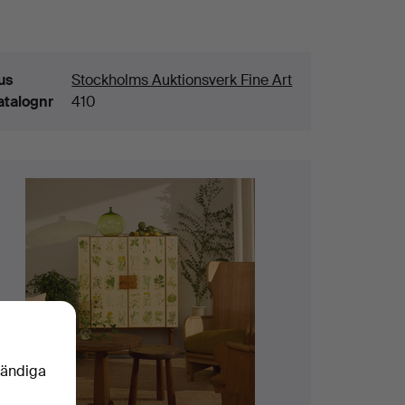
aljer
us
Stockholms Auktionsverk Fine Art
atalognr
410
vändiga