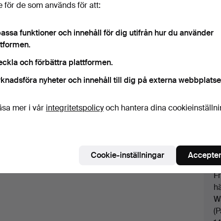
 för de som används för att:
assa funktioner och innehåll för dig utifrån hur du använder
M
ttformen.
E
eckla och förbättra plattformen.
bo
knadsföra nyheter och innehåll till dig på externa webbplatse
 edge.
1
k
äsa mer i vår
integritetspolicy
och hantera dina cookieinställn
p
Ut
rs.
m
öv
Cookie-inställningar
Accepter
p
F
hä
W
(