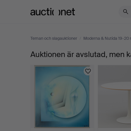
Auctionet.com
Teman och slagauktioner
/
Moderna & Nutida 19-20
Auktionen är avslutad, men k
410.
SALVADOR
DALÍ.
From
"Vénus
aux