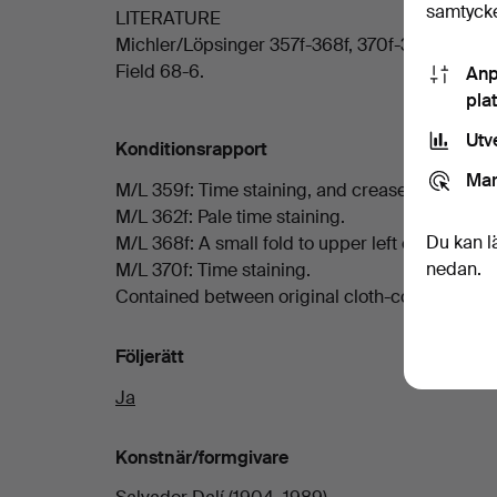
samtycke
LITERATURE
Michler/Löpsinger 357f-368f, 370f-372f.
Field 68-6.
Anp
pla
Utv
Konditionsrapport
Mar
M/L 359f: Time staining, and creases to upper
M/L 362f: Pale time staining.
Du kan l
M/L 368f: A small fold to upper left corner.
nedan.
M/L 370f: Time staining.
Contained between original cloth-covered cove
Följerätt
Ja
Konstnär/formgivare