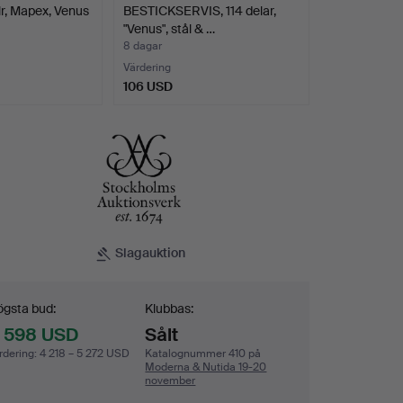
r, Mapex, Venus
BESTICKSERVIS, 114 delar,
"Venus", stål & …
8 dagar
Värdering
106 USD
Slagauktion
dgivning
gsta bud:
Klubbas:
1 598 USD
Sålt
rdering
:
4 218 – 5 272 USD
Katalognummer 410 på
Moderna & Nutida 19-20
november