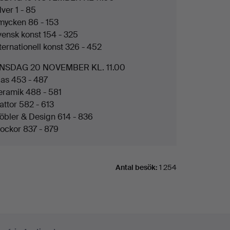
lver 1 - 85
mycken 86 - 153
vensk konst 154 - 325
ternationell konst 326 - 452
NSDAG 20 NOVEMBER KL. 11.00
las 453 - 487
eramik 488 - 581
attor 582 - 613
öbler & Design 614 - 836
lockor 837 - 879
Antal besök:
1 254