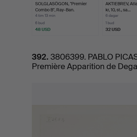
SOLGLASÖGON, "Premier
AKTIEBREV, Atl
Filles,
Combo B", Ray-Ban.
kr, 10, st., sa…
4 tim 13 min
6 dagar
Première
6 bud
1 bud
48 USD
32 USD
Apparition
de
392.
3806399. PABLO PICASSO
Première Apparition de Degas"
Degas"
(pl.
Bilder
78
from
Series