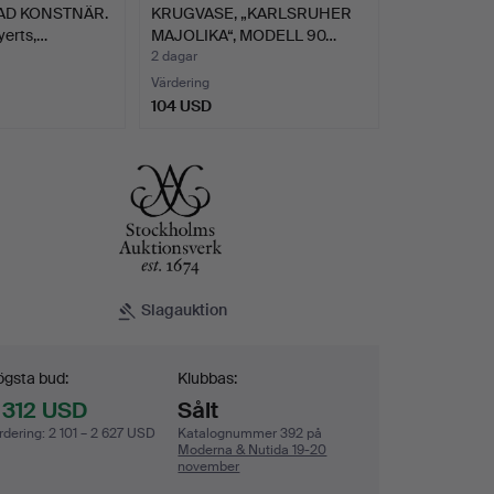
AD KONSTNÄR.
KRUGVASE, „KARLSRUHER
yerts,…
MAJOLIKA“, MODELL 90…
2 dagar
Värdering
104 USD
Slagauktion
dgivning
gsta bud:
Klubbas:
 312 USD
Sålt
rdering
:
2 101 – 2 627 USD
Katalognummer 392 på
Moderna & Nutida 19-20
november