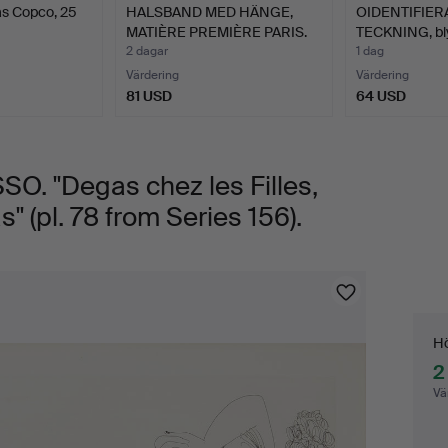
as Copco, 25
HALSBAND MED HÄNGE,
OIDENTIFIER
MATIÈRE PREMIÈRE PARIS.
TECKNING, bl
2 dagar
1 dag
Värdering
Värdering
81 USD
64 USD
. "Degas chez les Filles,
 (pl. 78 from Series 156).
Bu
Hö
2
Vä