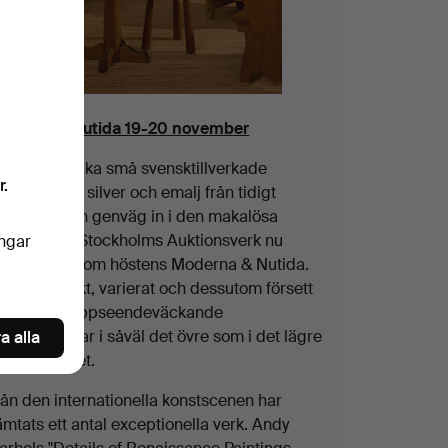
oderna & Nutida 19-20 november
tt par drömlika små svensktillverkade
r.
nbonjärer i silver och emalj från tidigt
900-tal är en genväg in i den makalösa
atalog som Stockholms Auktionsverk nu
ingar
resenterar som höstens Moderna & Nutida.
budet är rikt, varierat och dessutom försett
ed några uppseendeväckande
erraskningar i såväl det övre som i det lägre
a alla
rissegmentet.
rån den internationella konstscenen har
mtats ett antal exceptionella verk. Andy