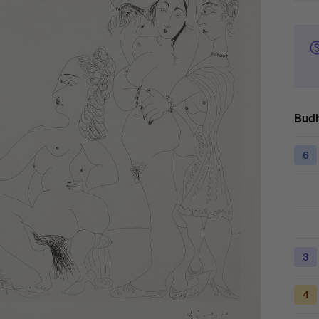
Budh
6
3
4