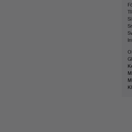
F
T
Si
S
S
In
O
G
K
M
M
K