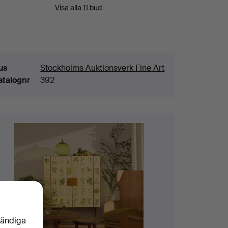
Visa alla 11 bud
aljer
us
Stockholms Auktionsverk Fine Art
atalognr
392
vändiga