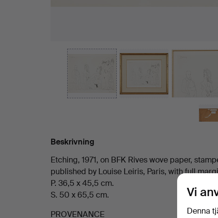
Beskrivning
Etching, 1971, on BFK Rives wove paper, stamp
published by Louise Leiris, Paris, with full marg
P. 36,5 x 45,5 cm.
Vi an
S. 50 x 65,5 cm.
Denna tj
PROVENANCE