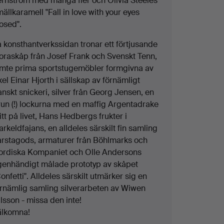
ernström med många fler och Olivia Steeles
ällkaramell "Fall in love with your eyes
osed".
å konsthantverkssidan tronar ett förtjusande
loraskåp från Josef Frank och Svenskt Tenn,
ämte prima sportstugemöbler formgivna av
el Einar Hjorth i sällskap av förnämligt
nskt snickeri, silver från Georg Jensen, en
run (!) lockurna med en maffig Argentadrake
tt på livet, Hans Hedbergs frukter i
arkeldfajans, en alldeles särskilt fin samling
arstagods, armaturer från Böhlmarks och
ordiska Kompaniet och Olle Andersons
genhändigt målade prototyp av skåpet
onfetti". Alldeles särskilt utmärker sig en
örnämlig samling silverarbeten av Wiwen
lsson - missa den inte!
älkomna!