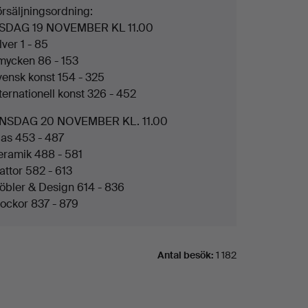
örsäljningsordning:
ISDAG 19 NOVEMBER KL 11.00
lver 1 - 85
mycken 86 - 153
vensk konst 154 - 325
ternationell konst 326 - 452
NSDAG 20 NOVEMBER KL. 11.00
las 453 - 487
eramik 488 - 581
attor 582 - 613
öbler & Design 614 - 836
lockor 837 - 879
Antal besök:
1 182