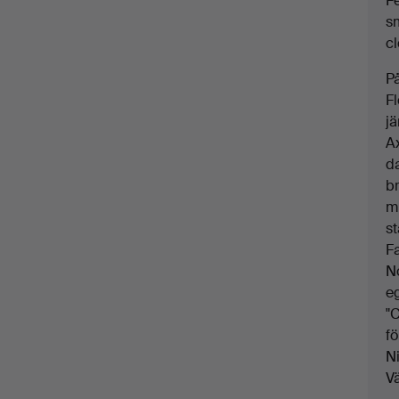
F
sm
cl
P
F
j
Ax
da
b
mi
st
F
N
e
"C
f
Ni
V