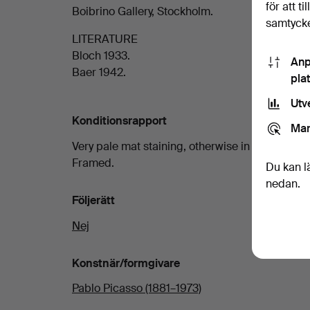
för att t
Boibrino Gallery, Stockholm.
samtycke
LITERATURE
Bloch 1933.
Anp
Baer 1942.
pla
Utv
Konditionsrapport
Mar
Very pale mat staining, otherwise in good condi
Framed.
Du kan l
nedan.
Följerätt
Nej
Konstnär/formgivare
Pablo Picasso (1881–1973)