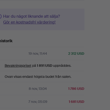
Har du något liknande att sälja?
Gör en kostnadsfri värdering!
istorik
19 nov, 11:44
2 312 USD
Bevakningspriset
på
1 891 USD
uppnåddes.
Ovan visas endast högsta budet från salen.
8 nov, 13:04
1 786 USD
7 nov, 05:09
1 681 USD