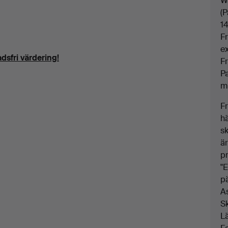
W
(
14
F
e
dsfri värdering!
F
P
m
F
h
s
är
p
"E
pä
As
S
Lä