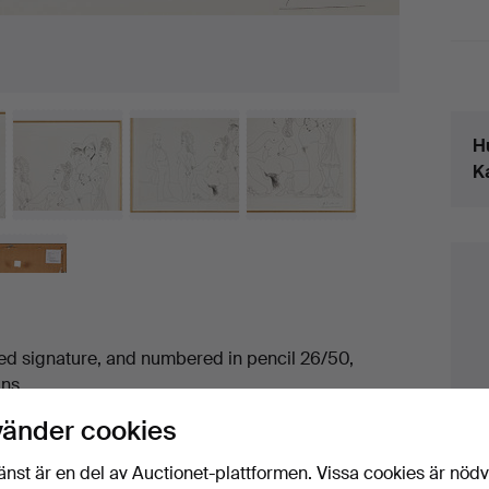
Det
H
K
ed signature, and numbered in pencil 26/50,
ins.
vänder cookies
änst är en del av Auctionet-plattformen. Vissa cookies är nöd