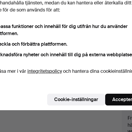
illhandahålla tjänsten, medan du kan hantera eller återkalla ditt
 för de som används för att:
assa funktioner och innehåll för dig utifrån hur du använder
ttformen.
M
eckla och förbättra plattformen.
E
knadsföra nyheter och innehåll till dig på externa webbplatse
bo
tion.
1
k
äsa mer i vår
integritetspolicy
och hantera dina cookieinställn
p
Ut
m
öv
Cookie-inställningar
Accepter
p
F
hä