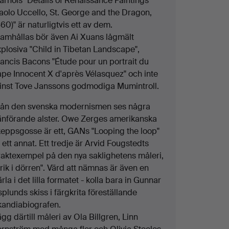
arhols "Details of Renaissance Paintings
Paolo Uccello, St. George and the Dragon,
60)" är naturligtvis ett av dem.
ramhållas bör även Ai Xuans lågmält
xplosiva "Child in Tibetan Landscape",
rancis Bacons "Étude pour un portrait du
ape Innocent X d'après Vélasquez" och inte
inst Tove Janssons godmodiga Mumintroll.
rån den svenska modernismen ses några
änförande alster. Owe Zerges amerikanska
keppsgosse är ett, GANs "Looping the loop"
 ett annat. Ett tredje är Arvid Fougstedts
raktexempel på den nya saklighetens måleri,
rik i dörren". Värd att nämnas är även en
rla i det lilla formatet - kolla bara in Gunnar
plunds skiss i färgkrita föreställande
kandiabiografen.
gg därtill måleri av Ola Billgren, Linn