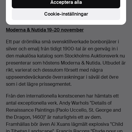
Acceptera alla
Cookie-inställningar
Moderna & Nutida 19-20 november
Ett par drömlika små svensktillverkade bonbonjärer i
silver och emalj från tidigt 1900-tal är en genväg in i
den makalösa katalog som Stockholms Auktionsverk nu
presenterar som höstens Moderna & Nutida. Utbudet är
rikt, varierat och dessutom försett med några
uppseendeväckande överraskningar i såväl det övre
som i det lägre prissegmentet.
Från den internationella konstscenen har hämtats ett
antal exceptionella verk. Andy Warhols "Details of
Renaissance Paintings (Paolo Uccello, St. George and
the Dragon, 1460)" är naturligtvis ett av dem.
Framhållas bör även Ai Xuans lågmält explosiva "Child
in Tibetan Landscape", Francis Bacons "Étude pour un