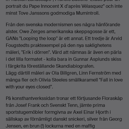
portrait du Pape Innocent X d'après Vélasquez" och inte
minst Tove Janssons godmodiga Mumintroll.
Från den svenska modernismen ses några hänförande
alster. Owe Zerges amerikanska skeppsgosse är ett,
GANs "Looping the loop" är ett annat. Ett tredje är Arvid
Fougstedts praktexempel på den nya saklighetens
måleri, "Erik i dörren". Värd att nämnas är även en pärla
i det lilla formatet - kolla bara in Gunnar Asplunds skiss
i färgkrita föreställande Skandiabiografen.
Lägg därtill måleri av Ola Billgren, Linn Fernström med
många fler och Olivia Steeles smällkaramell "Fall in love
with your eyes closed".
På konsthantverkssidan tronar ett förtjusande Floraskåp
från Josef Frank och Svenskt Tenn, jämte prima
sportstugemöbler formgivna av Axel Einar Hjorth i
sällskap av förnämligt danskt snickeri, silver från Georg
Jensen, en brun (!) lockurna med en maffig