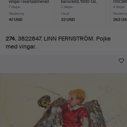
vingar i svartpatinerad
barockstil, 1900-tal,
OSCARS
met…
träskure…
med nal
7 dagar
2 dagar
4 dagar
Värdering
1 bud
Värderin
47 USD
32 USD
263 U
274.
3822847. LINN FERNSTRÖM. Pojke
med vingar.
Bilder