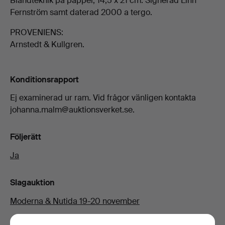
Blandteknik på papper, 14,5 x 21 cm. Signerad Linn
Fernström samt daterad 2000 a tergo.
PROVENIENS:
Arnstedt & Kullgren.
Konditionsrapport
Ej examinerad ur ram. Vid frågor vänligen kontakta
johanna.malm@auktionsverket.se.
Följerätt
Ja
Slagauktion
Moderna & Nutida 19-20 november