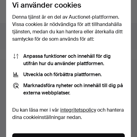
Har du något liknande att sälja? Gör en kostnadsfri
Vi använder cookies
värdering!
Denna tjänst är en del av Auctionet-plattformen.
Vissa cookies är nödvändiga för att tillhandahålla
Detaljer
tjänsten, medan du kan hantera eller återkalla ditt
Hus
Stockholms Auktionsverk Fine Art
samtycke för de som används för att:
Katalognr
274
Anpassa funktioner och innehåll för dig
utifrån hur du använder plattformen.
Utveckla och förbättra plattformen.
Marknadsföra nyheter och innehåll till dig på
externa webbplatser.
Du kan läsa mer i vår
integritetspolicy
och hantera
dina cookieinställningar nedan.