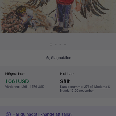
Slagauktion
Budgivning
Högsta bud:
Klubbas:
1 061 USD
Sålt
Värdering
:
1 261 – 1 576 USD
Katalognummer 274 på
Moderna &
Nutida 19-20 november
Har du något liknande att sälja?