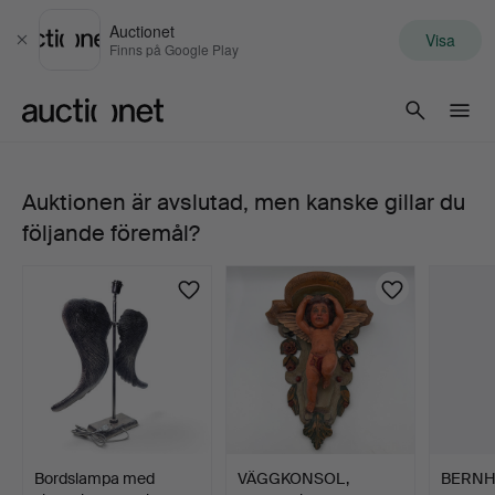
Auctionet
Visa
Stäng
Finns på Google Play
Auctionet.com
Auktionen är avslutad, men kanske gillar du
274.
följande föremål?
LINN
FERNSTRÖM.
Pojke
med
vingar.
Bordslampa med
VÄGGKONSOL,
BERN