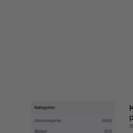
Bord
på
Stockholms
Auktionsverk
Fine
Art
K
Kategorier
p
Alla kategorier
(865)
1
Möbler
(50)