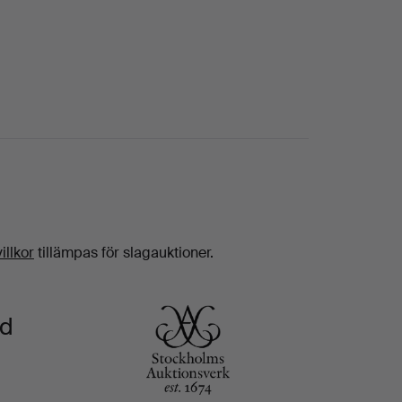
illkor
tillämpas för slagauktioner.
rd
 slut till början av 1900-talet. Under denna
m besökare på visningen får man se alltifrån
kap och själv bevittna hur konstnärens mörka