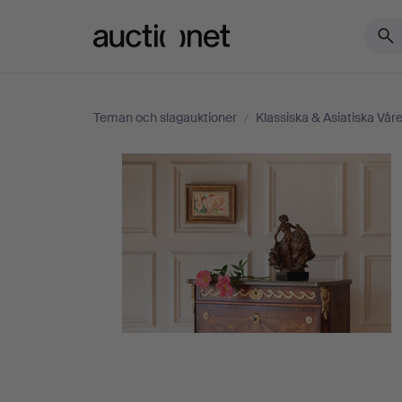
Auctionet.com
Teman och slagauktioner
/
Klassiska & Asiatiska Vår
Klassiska
&
Asiatiska
Våren
2023
-