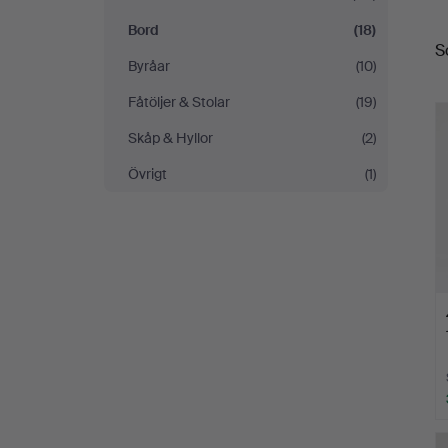
S
Bord
(18)
S
Byråar
(10)
Fåtöljer & Stolar
(19)
Skåp & Hyllor
(2)
Övrigt
(1)