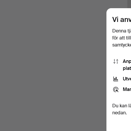
Vi an
Denna tj
för att t
samtycke
Anp
pla
Utv
Mar
Du kan l
nedan.