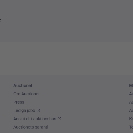
och diamanter, som troligen är tillverkad av den anr
Philippe Wolfers som konstnärlig ledare i spetsen. A
.
med naturliga orientaliska pärlor, med en yta av fina
Auctionet
M
Om Auctionet
A
Press
A
Lediga jobb
A
Anslut ditt auktionshus
K
Auctionets garanti
T