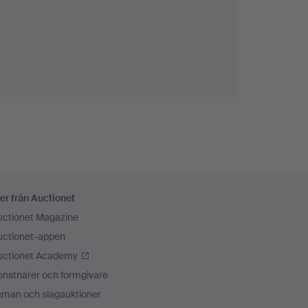
ika firman Emile Anthony & Wolfers fréres med
vslutningsvis vill vi nämna två par örhängen
ste siden kan de trollbinda vem som helst.
er från Auctionet
uctionet Magazine
uctionet-appen
uctionet Academy
onstnärer och formgivare
eman och slagauktioner