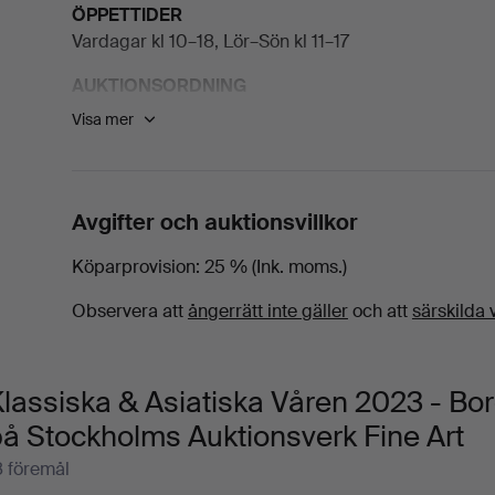
ÖPPETTIDER
Vardagar kl 10–18, Lör–Sön kl 11–17
AUKTIONSORDNING
Onsdag 14 juni
Visa mer
Asiatisk konst och konsthantverk 1-166, start kl 11.00
Konst 167-419 start kl 14.00
Torsdag 15 juni start kl 11.00
Avgifter och auktionsvillkor
Antika möbler och konsthantverk 420-535
Kuriosakabinettet 536-581
Köparprovision
25 % (Ink. moms.)
Mattor och textilier 582-652
Observera att
ångerrätt inte gäller
och att
särskilda v
Silver 653-749
Smycken 750-880
Klockor 881
lassiska & Asiatiska Våren 2023 - Bo
Vårens klassiska auktion visar måleri från 1600-talets
å Stockholms Auktionsverk Fine Art
period händer det mycket inom konsthistorien och so
religiösa motiv till stämningsfulla sekelskifteslands
8 föremål
ateljé i allt större grad byttes ut mot måleri i det fria.