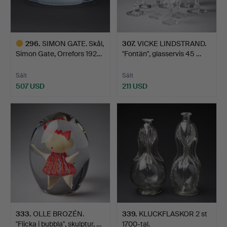
296
.
SIMON GATE. Skål,
307
.
VICKE LINDSTRAND.
Simon Gate, Orrefors 192…
"Fontän", glasservis 45 …
Sålt
Sålt
507 USD
211 USD
Utvalt
föremål
333
.
OLLE BROZÉN.
339
.
KLUCKFLASKOR 2 st
"Flicka i bubbla", skulptur, …
1700-tal.