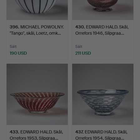
396
.
MICHAEL POWOLNY.
430
.
EDWARD HALD. Skål,
"Tango", skål, Loetz, omk…
Orrefors 1946, Slipgraa…
Sålt
Sålt
190 USD
211 USD
433
.
EDWARD HALD. Skål,
437
.
EDWARD HALD. Skål,
Orrefors 1953, Slipgraa…
Orrefors 1954, Slipgraa…