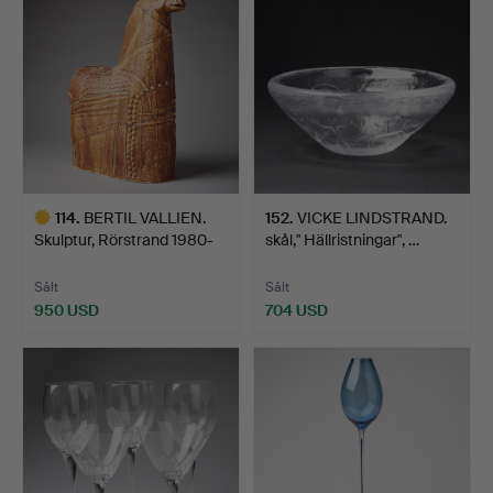
114
.
BERTIL VALLIEN.
152
.
VICKE LINDSTRAND.
Skulptur, Rörstrand 1980-
skål," Hällristningar", …
t…
Sålt
Sålt
950 USD
704 USD
Utvalt
föremål