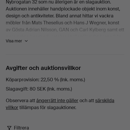
Nybrogatan 32 som nu återigen är en slagauktion.
Glas
Auktionen innehåller handplockade objekt inom konst,
design och antikviteter. Bland annat hittar vi vackra
på
möbler från Mats Theselius och Hans J Wegner, konst
av Gösta Adrian Nilsson, GAN och Carl Kylberg samt ett
Stockholms
par vackra franska ljusstakar i brännförgylld brons från
Visa mer
1800-talets första hälft och mycket mer.
Auktionsverk
Visning 7–12 september - Nybrogatan 32, Stockholm
Öppettider
Fine
Avgifter och auktionsvillkor
Vardagar 11–18
Lördag - söndag 11–17
Art
Köparprovision
22,50 % (Ink. moms.)
Slagauktion 13 september kl 11
Slagavgift
80 SEK (Ink. moms.)
Observera att
ångerrätt inte gäller
och att
särskilda
villkor
tillämpas för slagauktioner.
Filtrera