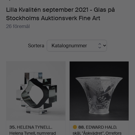
Lilla Kvalitén september 2021 - Glas på
Stockholms Auktionsverk Fine Art
26 föremål
Slutpriser
Sortera
35
.
HELENA TYNELL.
88
.
EDWARD HALD.
Helena Tynell, numrerad
skål, "Åskvädret", Orrefors