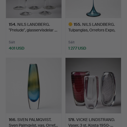
154
.
NILS LANDBERG.
155
.
NILS LANDBERG.
"Prelude", glasservisdelar …
Tulpanglas, Orrefors Expo,
…
Sålt
Sålt
401 USD
1 277 USD
Utvalt
föremål
166
.
SVEN PALMQVIST.
178
.
VICKE LINDSTRAND.
Sven Palmqvist, vas, Orref…
Vaser, 3 st, Kosta 1950-…