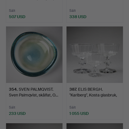
Sålt
Sålt
507 USD
338 USD
354
.
SVEN PALMQVIST.
387
.
ELIS BERGH.
Sven Palmqvist, skålfat, O…
"Karlberg", Kosta glasbruk,
14…
Sålt
Sålt
233 USD
1 055 USD