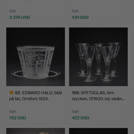
gla…
1…
Sålt
Sålt
3 376 USD
591 USD
Utvalt
föremål
92
.
EDWARD HALD. Skål
109
.
SPETSGLAS, fem
på fat, Orrefors 1924.
stycken, 17/1800-tal, väder…
Sålt
Sålt
792 USD
422 USD
Utvalt
föremål