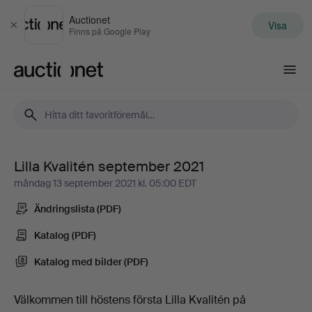
Auctionet
Visa
Stäng
Finns på Google Play
Auctionet.com
Lilla Kvalitén september 2021
Lilla
måndag 13 september 2021 kl. 05:00 EDT
Kvalitén
Ändringslista (PDF)
september
Katalog (PDF)
Katalog med bilder (PDF)
2021
-
Välkommen till höstens första Lilla Kvalitén på