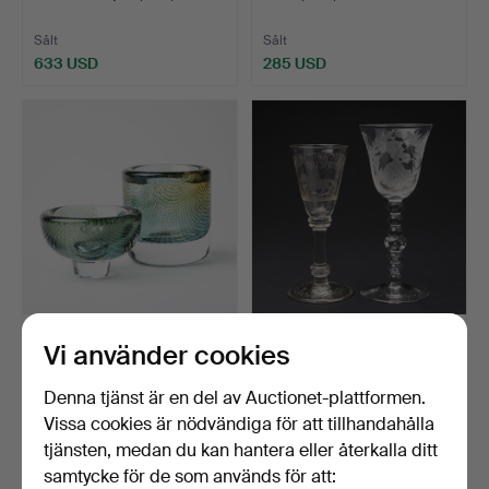
Sålt
Sålt
633 USD
285 USD
183
.
SVEN PALMQVIST.
203
.
VINGLAS, två stycken,
Vi använder cookies
Sven Palmqvist, vas & skål…
England omkring 1900…
Denna tjänst är en del av Auctionet-plattformen.
Sålt
Återropat
Vissa cookies är nödvändiga för att tillhandahålla
496 USD
-
tjänsten, medan du kan hantera eller återkalla ditt
samtycke för de som används för att: