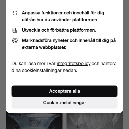
Anpassa funktioner och innehåll för dig
utifrån hur du använder plattformen.
Utveckla och förbättra plattformen.
Marknadsföra nyheter och innehåll till dig på
externa webbplatser.
213
.
CARL-HARRY
258
.
Sven Palmqvist, vas,
STÅLHANE. Skulpturer, 2 st,
Orrefors 1959, Kraka.
Du kan läsa mer i vår
integritetspolicy
och hantera
Rör…
dina cookieinställningar nedan.
Sålt
Sålt
739 USD
400 USD
Acceptera alla
Cookie-inställningar