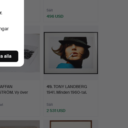
mkrin…
…
Sålt
r.
 USD
496 USD
ingar
a alla
TAFFAN
49
.
TONY LANDBERG
TRÖM. Vy över
1941. Minden 1960-tal.
o - bilkö…
at
Sålt
2 531 USD