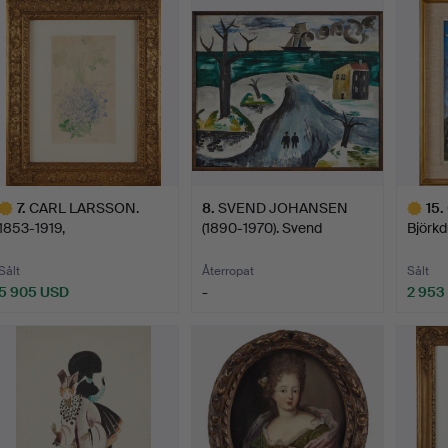
föremål
7
.
CARL LARSSON.
8
.
SVEND JOHANSEN
15
.
1853-1919,
(1890-1970). Svend
Björkd
Blomsterbukett, a…
Johansen…
…
Sålt
Återropat
Sålt
5 905 USD
-
2 953
valt
Utvalt
öremål
föremål