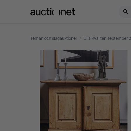
Auctionet.com
Teman och slagauktioner
/
Lilla Kvalitén september 
Lilla
Kvalitén
september
2021
-
Konst