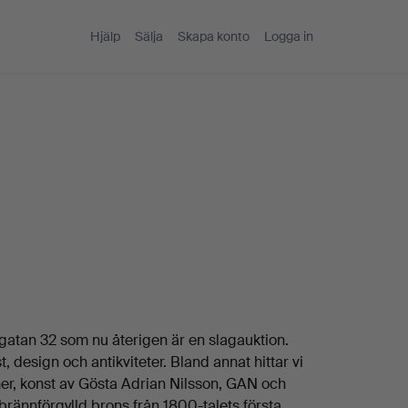
Hjälp
Sälja
Skapa konto
Logga in
ogatan 32 som nu återigen är en slagauktion.
 design och antikviteter. Bland annat hittar vi
r, konst av Gösta Adrian Nilsson, GAN och
 brännförgylld brons från 1800-talets första