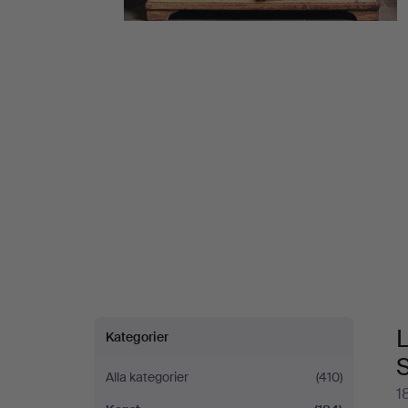
på
Stockholms
Auktionsverk
Fine
Art
L
Kategorier
S
Alla kategorier
(410)
1