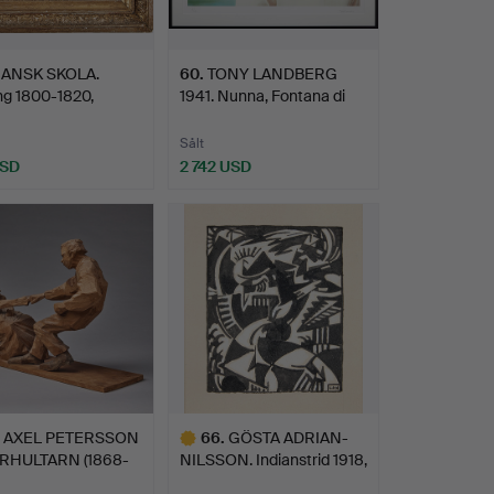
ANSK SKOLA.
60
.
TONY LANDBERG
ng 1800-1820,
1941. Nunna, Fontana di
land…
Trev…
Sålt
USD
2 742 USD
AXEL PETERSSON
66
.
GÖSTA ADRIAN-
RHULTARN (1868-
NILSSON. Indianstrid 1918,
 D…
go…