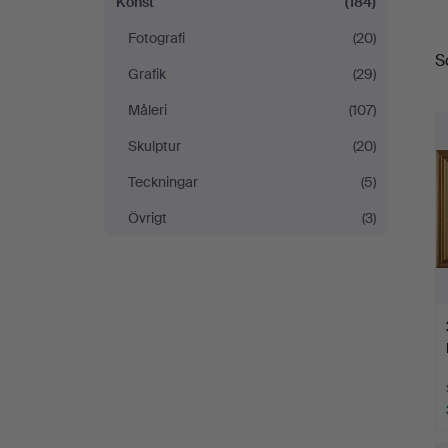
Konst
(184)
S
Fotografi
(20)
S
Grafik
(29)
Måleri
(107)
Skulptur
(20)
Teckningar
(5)
Övrigt
(3)