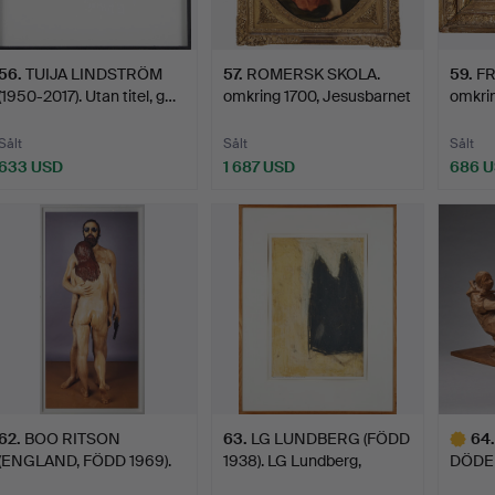
56
.
TUIJA LINDSTRÖM
57
.
ROMERSK SKOLA.
59
.
FR
(1950-2017). Utan titel, g…
omkring 1700, Jesusbarnet
omkri
o…
Bergs
Sålt
Sålt
Sålt
633 USD
1 687 USD
686 
62
.
BOO RITSON
63
.
LG LUNDBERG (FÖDD
64
.
(ENGLAND, FÖDD 1969).
1938). LG Lundberg,
DÖDE
Hitman, 2…
Osca…
1925).