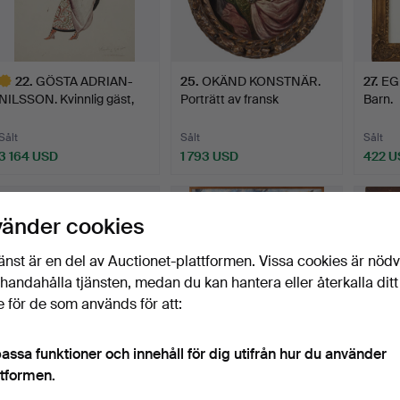
22
.
GÖSTA ADRIAN-
25
.
OKÄND KONSTNÄR.
27
.
EG
NILSSON. Kvinnlig gäst,
Porträtt av fransk
Barn.
akvar…
adelsda…
Sålt
Sålt
Sålt
3 164 USD
1 793 USD
422 U
valt
öremål
vänder cookies
änst är en del av Auctionet-plattformen. Vissa cookies är nöd
illhandahålla tjänsten, medan du kan hantera eller återkalla ditt
 för de som används för att:
assa funktioner och innehåll för dig utifrån hur du använder
ttformen.
32
.
GÖSTA ADRIAN-
34
.
ULF TROTZIG.
36
.
NILSSON. Kolgruva,
Stormkust, Olja på duk.
Renäss