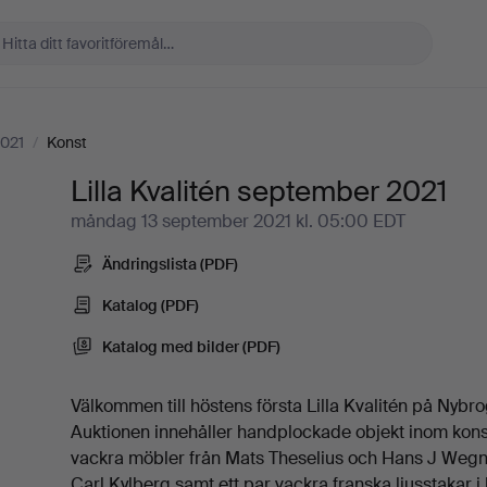
2021
/
Konst
Lilla Kvalitén september 2021
måndag 13 september 2021 kl. 05:00 EDT
Ändringslista (PDF)
Katalog (PDF)
Katalog med bilder (PDF)
Välkommen till höstens första Lilla Kvalitén på Nybr
Auktionen innehåller handplockade objekt inom konst,
vackra möbler från Mats Theselius och Hans J Wegne
Carl Kylberg samt ett par vackra franska ljusstakar i