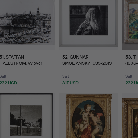
51
.
STAFFAN
52
.
GUNNAR
53
.
T
HALLSTRÖM. Vy över
SMOLIANSKY 1933-2019.
(1896-
Gamla stan och …
Kungsträdgård…
land…
Sålt
Sålt
Sålt
232 USD
317 USD
232 U