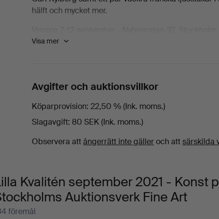
hälft och mycket mer.
Visning 7–12 september - Nybrogatan 32, Stockholm
Visa mer
Öppettider
Vardagar 11–18
Lördag - söndag 11–17
Slagauktion 13 september kl 11
Avgifter och auktionsvillkor
Köparprovision
22,50 % (Ink. moms.)
Slagavgift
80 SEK (Ink. moms.)
Observera att
ångerrätt inte gäller
och att
särskilda v
illa Kvalitén september 2021 - Konst 
tockholms Auktionsverk Fine Art
84 föremål