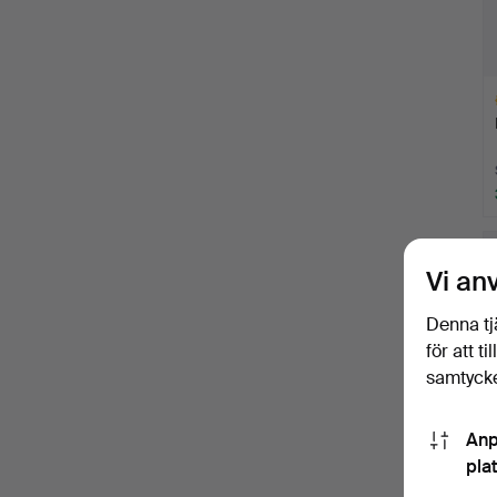
Ut
f
Vi an
Denna tj
för att t
samtycke
Anp
pla