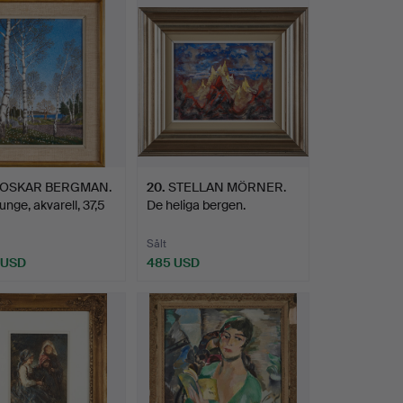
OSKAR BERGMAN.
20
.
STELLAN MÖRNER.
unge, akvarell, 37,5
De heliga bergen.
Sålt
 USD
485 USD