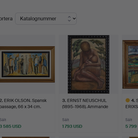
lutpriser
ortera
2
.
ERIK OLSON. Spansk
3
.
ERNST NEUSCHUL
4
.
passage, 66 x 34 cm.
(1895-1968). Ammande
ERIXS
kvinna…
lands
Sålt
Sålt
Sålt
3 585 USD
1 793 USD
5 799
Utvalt