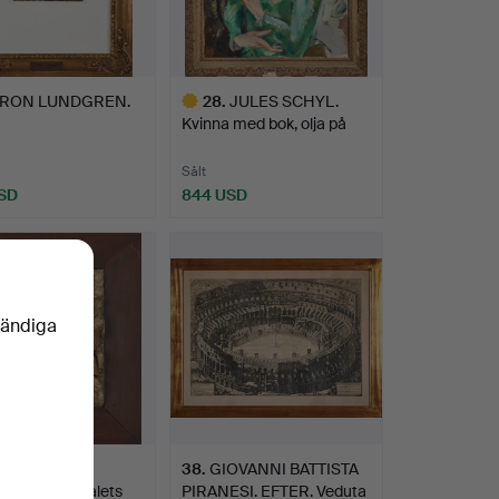
RON LUNDGREN.
28
.
JULES SCHYL.
Kvinna med bok, olja på
duk, …
Sålt
SD
844 USD
Utvalt
föremål
vändiga
RELIEF,
38
.
GIOVANNI BATTISTA
ans, 1500-talets
PIRANESI. EFTER. Veduta