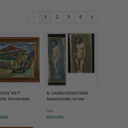
1
2
3
4
SVEN "X:ET"
6
.
OKÄND KONSTNÄR.
ON. Norrländskt
Nakenstudier, ett par
kap,…
1800…
Sålt
 USD
633 USD