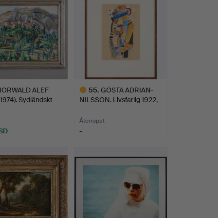
HORWALD ALEF
55
.
GÖSTA ADRIAN-
1974). Sydländskt
NILSSON. Livsfarlig 1922,
31 …
Återropat
SD
-
Utvalt
föremål