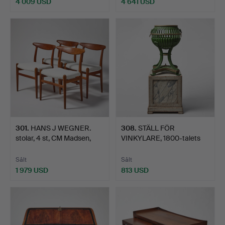
4 009 USD
4 641 USD
Utvalt
föremål
301
.
HANS J WEGNER.
308
.
STÄLL FÖR
stolar, 4 st, CM Madsen,
VINKYLARE, 1800-talets
Da…
första hä…
Sålt
Sålt
1 979 USD
813 USD