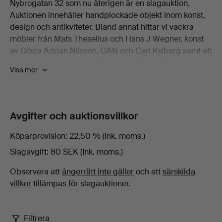
Nybrogatan 32 som nu återigen är en slagauktion.
Möbler
Auktionen innehåller handplockade objekt inom konst,
design och antikviteter. Bland annat hittar vi vackra
på
möbler från Mats Theselius och Hans J Wegner, konst
av Gösta Adrian Nilsson, GAN och Carl Kylberg samt ett
Stockholms
par vackra franska ljusstakar i brännförgylld brons från
Visa mer
1800-talets första hälft och mycket mer.
Auktionsverk
Visning 7–12 september - Nybrogatan 32, Stockholm
Öppettider
Fine
Avgifter och auktionsvillkor
Vardagar 11–18
Lördag - söndag 11–17
Art
Köparprovision
22,50 % (Ink. moms.)
Slagauktion 13 september kl 11
Slagavgift
80 SEK (Ink. moms.)
Observera att
ångerrätt inte gäller
och att
särskilda
villkor
tillämpas för slagauktioner.
Filtrera