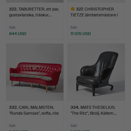
322
.
TABURETTER, ett par,
327
.
CHRISTOPHER
gustavianska, träskur…
TIETZE (ämbetsmästare i
Stockh…
Sålt
Sålt
844 USD
11 076 USD
Utvalt
föremål
332
.
CARL MALMSTEN.
334
.
MATS THESELIUS.
"Runda Samsas", soffa, röd
"The Ritz", fåtölj, Källem…
…
Sålt
Sålt