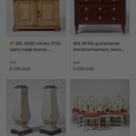
123
.
SKÅP, rokoko, 1700-
133
.
BYRÅ, gustavianskt
talets tredje kvartal, …
stockholmsarbete, övers…
Sålt
Sålt
3 376 USD
3 798 USD
Utvalt
föremål