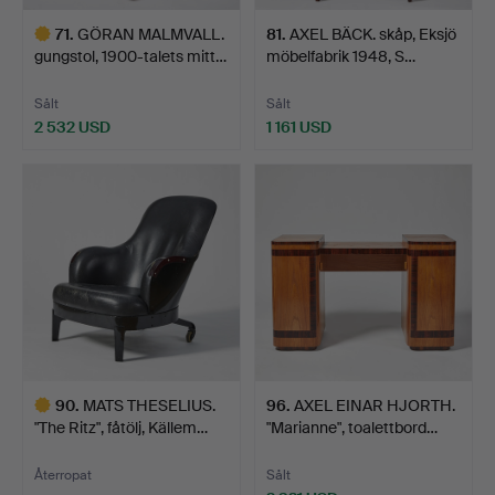
71
.
GÖRAN MALMVALL.
81
.
AXEL BÄCK. skåp, Eksjö
gungstol, 1900-talets mitt…
möbelfabrik 1948, S…
Sålt
Sålt
2 532 USD
1 161 USD
Utvalt
föremål
90
.
MATS THESELIUS.
96
.
AXEL EINAR HJORTH.
"The Ritz", fåtölj, Källem…
"Marianne", toalettbord…
Återropat
Sålt