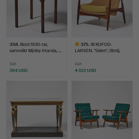
358
.
Bord 1930-tal,
375
.
IB KOFOD-
sannolikt Mjölby intarsia, …
LARSEN. "Sälen", fåtölj,
OPE möbl…
Sålt
Sålt
264 USD
4 022 USD
Utvalt
föremål