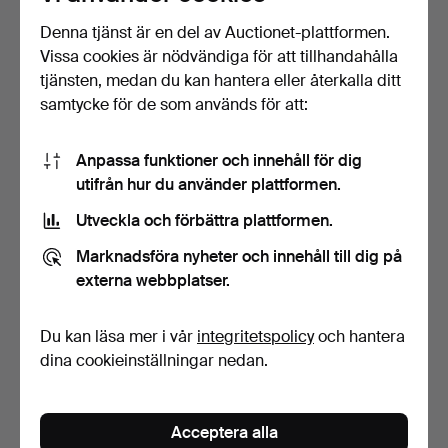
Denna tjänst är en del av Auctionet-plattformen.
Vissa cookies är nödvändiga för att tillhandahålla
tjänsten, medan du kan hantera eller återkalla ditt
samtycke för de som används för att:
257
.
DAMARBETSBORD,
267
.
BYRÅ, Sverige,
Anpassa funktioner och innehåll för dig
sengustavianskt, fanerat
rokoko, 1700-talets tredje …
me…
utifrån hur du använder plattformen.
Sålt
Sålt
Utveckla och förbättra plattformen.
1 583 USD
1 266 USD
Marknadsföra nyheter och innehåll till dig på
Utvalt
föremål
externa webbplatser.
Du kan läsa mer i vår
integritetspolicy
och hantera
dina cookieinställningar nedan.
Acceptera alla