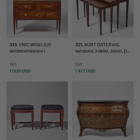
313
.
ERIC WISELIUS
321
.
KURT ÖSTERVIG.
(ämbetsmästare i
satsbord, 3 delar, Jason, D…
Stockholm 1…
Sålt
Sålt
1 003 USD
1 477 USD