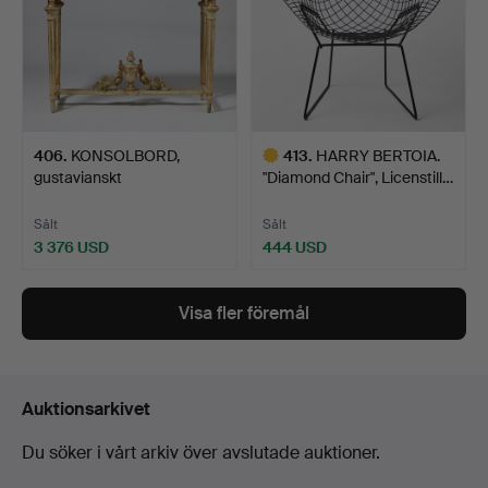
406
.
KONSOLBORD,
413
.
HARRY BERTOIA.
gustavianskt
"Diamond Chair", Licenstill…
stockholmsarbete,…
Sålt
Sålt
3 376 USD
444 USD
Utvalt
föremål
Visa fler föremål
Auktionsarkivet
Du söker i vårt arkiv över avslutade auktioner.