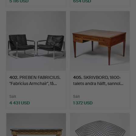
5 116 USD
654 USD
Utvalt
föremål
402
.
PREBEN FABRICIUS.
405
.
SKRIVBORD, 1800-
"Fabricius Armchair", få…
talets andra hälft, sannol…
Sålt
Sålt
4 431 USD
1 372 USD