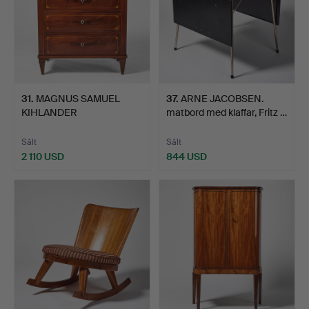
31
.
MAGNUS SAMUEL
37
.
ARNE JACOBSEN.
KIHLANDER
matbord med klaffar, Fritz …
(ämbetsmästare i S…
Sålt
Sålt
2 110 USD
844 USD