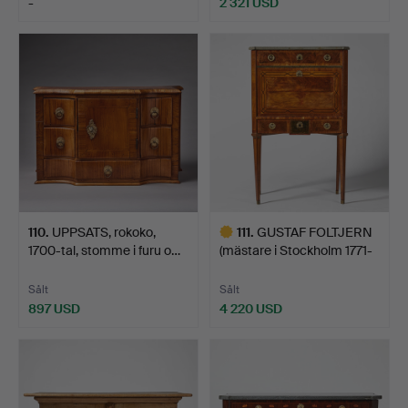
-
2 321 USD
Utvalt
föremål
110
.
UPPSATS, rokoko,
111
.
GUSTAF FOLTJERN
1700-tal, stomme i furu o…
(mästare i Stockholm 1771-
…
Sålt
Sålt
897 USD
4 220 USD
Utvalt
föremål