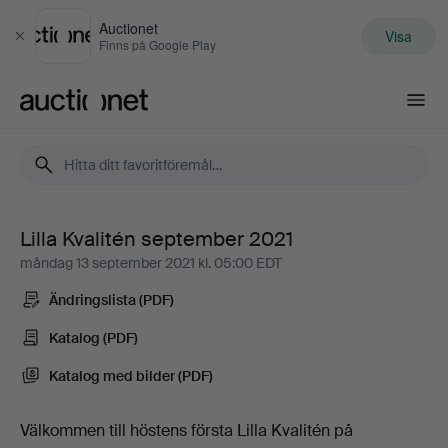
Auctionet
Visa
Stäng
Finns på Google Play
Auctionet.com
Lilla Kvalitén september 2021
Lilla
måndag 13 september 2021 kl. 05:00 EDT
Kvalitén
Ändringslista (PDF)
september
Katalog (PDF)
Katalog med bilder (PDF)
2021
-
Välkommen till höstens första Lilla Kvalitén på