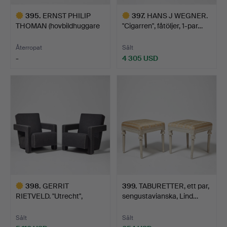
395
.
ERNST PHILIP
397
.
HANS J WEGNER.
THOMAN (hovbildhuggare
"Cigarren", fåtöljer, 1-par…
1796-1…
Återropat
Sålt
-
4 305 USD
Utvalt
Utvalt
föremål
föremål
398
.
GERRIT
399
.
TABURETTER, ett par,
RIETVELD. "Utrecht",
sengustavianska, Lind…
fåtöljer, 1 pa…
Sålt
Sålt