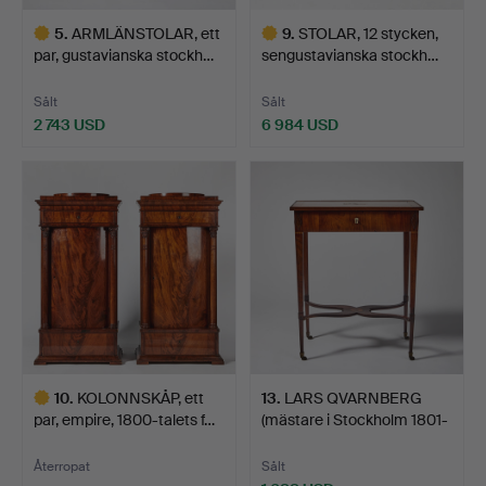
5
.
ARMLÄNSTOLAR, ett
9
.
STOLAR, 12 stycken,
par, gustavianska stockh…
sengustavianska stockh…
Sålt
Sålt
2 743 USD
6 984 USD
Utvalt
Utvalt
föremål
föremål
10
.
KOLONNSKÅP, ett
13
.
LARS QVARNBERG
par, empire, 1800-talets f…
(mästare i Stockholm 1801-
1…
Återropat
Sålt