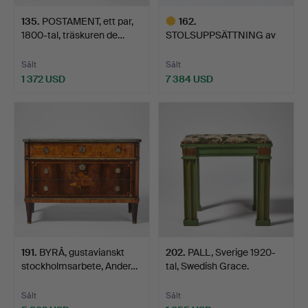
135
.
POSTAMENT, ett par,
162
.
1800-tal, träskuren de…
STOLSUPPSÄTTNING av
SVENSKA MODELLEN, 12
s…
Sålt
Sålt
1 372 USD
7 384 USD
Utvalt
föremål
191
.
BYRÅ, gustavianskt
202
.
PALL, Sverige 1920-
stockholmsarbete, Ander…
tal, Swedish Grace.
Sålt
Sålt