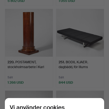
5 802 USD
1 055 USD
220
.
POSTAMENT,
251
.
BODIL KJAER.
stockholmsarbete i Karl
dagbädd, för Illums
Johan.
Bolighus,…
Sålt
Sålt
1 266 USD
844 USD
Vi använder cookies