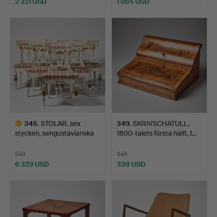
2 321 USD
1 055 USD
346
.
STOLAR, sex
349
.
SKRIVSCHATULL,
stycken, sengustavianska
1800-talets första hälft, f…
stock…
Sålt
Sålt
6 329 USD
338 USD
Utvalt
föremål