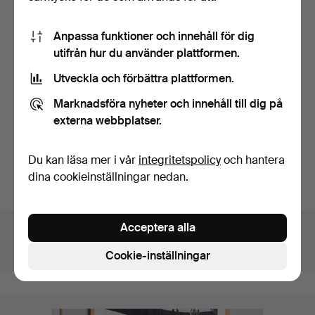
Konditionsrapport
Anpassa funktioner och innehåll för dig
utifrån hur du använder plattformen.
ommålad, visst slitage, ett ben med spricka.
Utveckla och förbättra plattformen.
Slagauktion
Marknadsföra nyheter och innehåll till dig på
externa webbplatser.
Lilla Kvalitén september 2021
Du kan läsa mer i vår
integritetspolicy
och hantera
Har du något liknande att sälja? Gör en kostnadsfri
dina cookieinställningar nedan.
värdering!
Detaljer
Acceptera alla
Hus
Stockholms Auktionsverk Fine Art
Katalognr
202
Cookie-inställningar