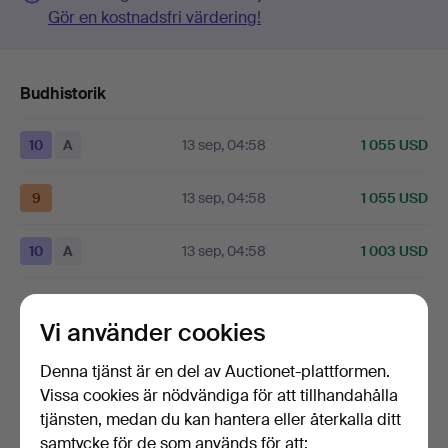
Gör en kostnadsfri värdering!
Budhistorik
10
A
13 sep, 04:58
1 055 USD
9
13 sep, 04:58
1 055 USD
10
A
13 sep, 04:58
1 003 USD
Visa alla 21 bud
Vi använder cookies
Beskrivning
Denna tjänst är en del av Auctionet-plattformen.
Vissa cookies är nödvändiga för att tillhandahålla
bemålad i grönt med skurna detaljer i guld, klädd sits,
tjänsten, medan du kan hantera eller återkalla ditt
höjd 45, 46 x 31 cm.
samtycke för de som används för att: