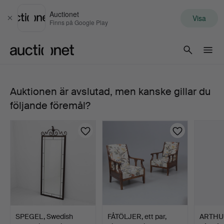
Auctionet
Visa
Stäng
Finns på Google Play
Auctionet.com
Auktionen är avslutad, men kanske gillar du
202.
följande föremål?
PALL,
Sverige
1920-
tal,
Swedish
SPEGEL, Swedish
FÅTÖLJER, ett par,
ARTHU