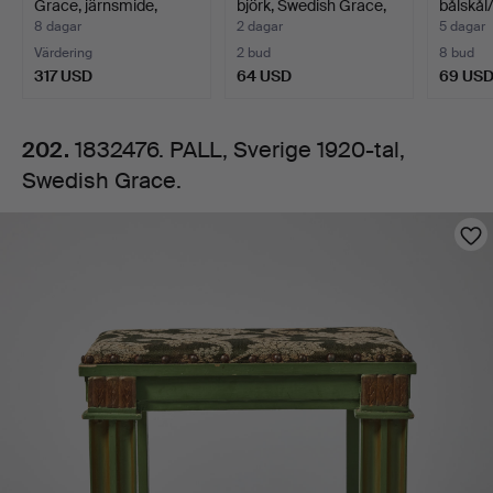
Grace, järnsmide,
björk, Swedish Grace,
bålskål/
Grace.
1920/30-…
1…
Swed…
8 dagar
2 dagar
5 dagar
Värdering
2 bud
8 bud
317 USD
64 USD
69 US
202.
1832476. PALL, Sverige 1920-tal,
Swedish Grace.
Bilder