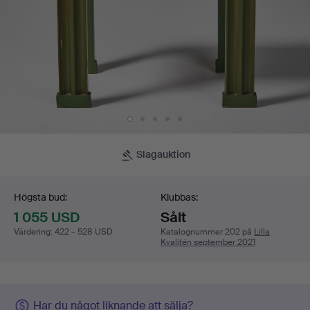
Slagauktion
Budgivning
Högsta bud:
Klubbas:
1 055 USD
Sålt
Värdering
:
422 – 528 USD
Katalognummer 202 på
Lilla
Kvalitén september 2021
Har du något liknande att sälja?