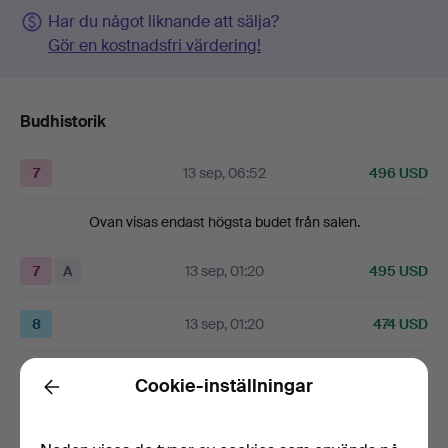
Har du något liknande att sälja?
Gör en kostnadsfri värdering!
Budhistorik
7
13 sep, 06:52
496 USD
Ovan visas endast högsta budet från salen.
7
A
13 sep, 01:20
495 USD
8
13 sep, 01:20
474 USD
Visa alla 15 bud
Cookie-inställningar
Back
Beskrivning