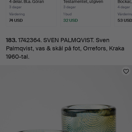
4 delar. Bl.a. Göran
Testamentet, utgiven
Bockar,
&
Wä…
av P.Palmq…
met…
3 dagar
3 dagar
4 dagar
Värdering
1 bud
Värderin
skål
74 USD
32 USD
53 US
på
183.
1742364. SVEN PALMQVIST. Sven
Palmqvist, vas & skål på fot, Orrefors, Kraka
fot,
1960-tal.
Orrefors,
Bilder
Kraka
1960-
tal.