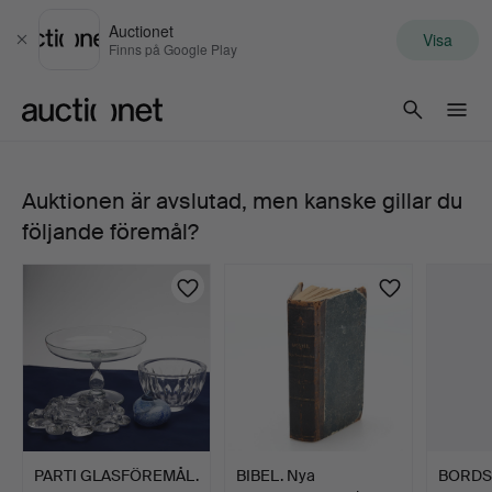
Auctionet
Visa
Stäng
Finns på Google Play
Auctionet.com
Auktionen är avslutad, men kanske gillar du
183.
följande föremål?
SVEN
PALMQVIST.
Sven
Palmqvist,
vas
PARTI GLASFÖREMÅL.
BIBEL. Nya
BORDS