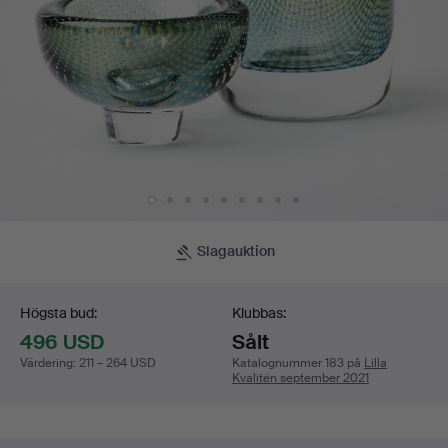
Slagauktion
Budgivning
Högsta bud:
Klubbas:
496 USD
Sålt
Värdering
:
211 – 264 USD
Katalognummer 183 på
Lilla
Kvalitén september 2021