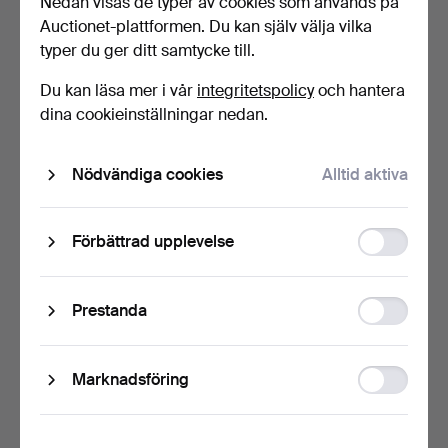
Nedan visas de typer av cookies som används på
Auctionet-plattformen. Du kan själv välja vilka
Dekor av nät i blått med små luftbubblor mot gultonad
typer du ger ditt samtycke till.
fond, signerade ORREFORS KRAKA Nr 428 Sven
Palmqvist och ORREFORS Kraka Pu 251 Sven
Du kan läsa mer i vår
integritetspolicy
och hantera
Palmqvist, höjd 9,5 och 6 cm, diameter 9 och 10 cm.
dina cookieinställningar nedan.
Konditionsrapport
Nödvändiga cookies
Alltid aktiva
Inga anmärkningar.
Function
Förbättrad upplevelse
Följerätt
storage
Nej
Statistic
Prestanda
storage
Konstnär/formgivare
Ad
Marknadsföring
Sven Palmqvist (1906–1984)
storage
Slagauktion