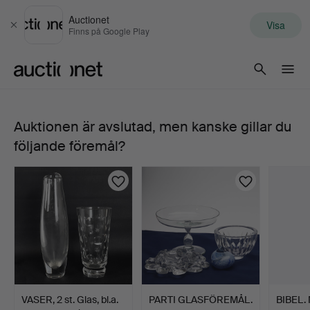
Auctionet
Visa
Stäng
Finns på Google Play
Auctionet.com
Auktionen är avslutad, men kanske gillar du
183.
följande föremål?
SVEN
PALMQVIST.
Sven
Palmqvist,
vas
VASER, 2 st. Glas, bl.a.
PARTI GLASFÖREMÅL.
BIBEL.