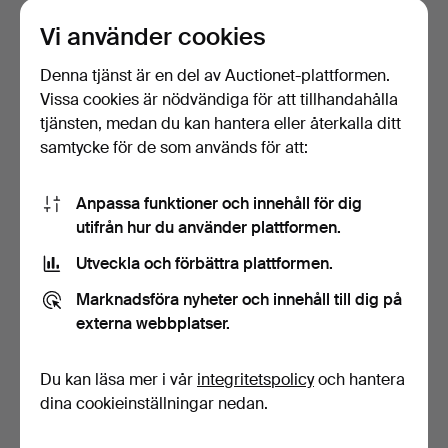
Dekor av nät i blått med små luftbubblor mot gultonad
Vi använder cookies
fond, signerade ORREFORS KRAKA Nr 428 Sven
Denna tjänst är en del av Auctionet-plattformen.
Palmqvist och ORREFORS Kraka Pu 251 Sven
Vissa cookies är nödvändiga för att tillhandahålla
Palmqvist, höjd 9,5 och 6 cm, diameter 9 och 10 cm.
tjänsten, medan du kan hantera eller återkalla ditt
samtycke för de som används för att:
Konditionsrapport
Anpassa funktioner och innehåll för dig
Inga anmärkningar.
utifrån hur du använder plattformen.
Följerätt
Utveckla och förbättra plattformen.
Nej
Marknadsföra nyheter och innehåll till dig på
externa webbplatser.
Konstnär/formgivare
Du kan läsa mer i vår
integritetspolicy
och hantera
Sven Palmqvist (1906–1984)
dina cookieinställningar nedan.
Slagauktion