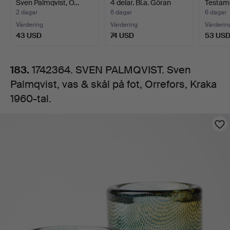
Sven Palmqvist, O…
4 delar. Bl.a. Göran
Testame
&
Wä…
av P.P
2 dagar
6 dagar
6 dagar
Värdering
Värdering
Värderin
skål
43 USD
74 USD
53 US
på
183.
1742364. SVEN PALMQVIST. Sven
Palmqvist, vas & skål på fot, Orrefors, Kraka
fot,
1960-tal.
Orrefors,
Bilder
Kraka
1960-
tal.