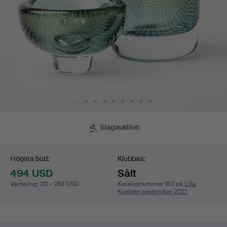
Slagauktion
Budgivning
Högsta bud:
Klubbas:
494 USD
Sålt
Värdering
:
211 – 263 USD
Katalognummer 183 på
Lilla
Kvalitén september 2021