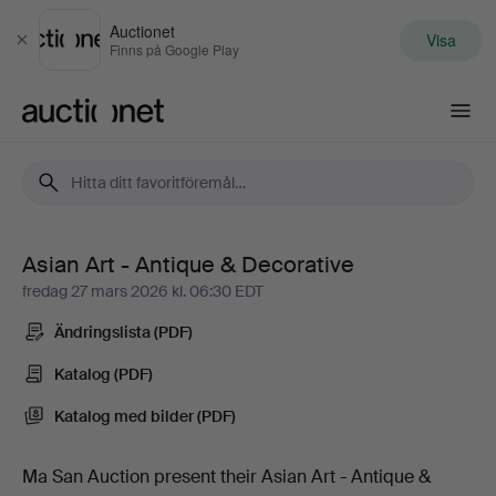
Auctionet
Visa
Stäng
Finns på Google Play
Auctionet.com
Asian Art - Antique & Decorative
Asian
fredag 27 mars 2026 kl. 06:30 EDT
Art
Ändringslista (PDF)
-
Katalog (PDF)
Katalog med bilder (PDF)
Antique
&
Ma San Auction present their Asian Art - Antique &