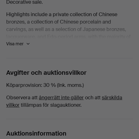
Decorative sale.
Decorative
Highlights include a private collection of Chinese
bronzes, a collection of Chinese porcelain and
-
carvings, as well as a selection of Japanese bronzes,
lacquerware, and Edo-period arms, with the majority of
Böcker
Visa mer
lots being offered with no reserve!
på
Welcome to the sale.
Ma
Avgifter och auktionsvillkor
San
Köparprovision
30 % (Ink. moms.)
Observera att
ångerrätt inte gäller
och att
särskilda
Auction
villkor
tillämpas för slagauktioner.
Auktionsinformation