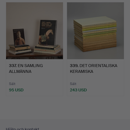
337
.
EN SAMLING
339
.
DET ORIENTALISKA
ALLMÄNNA
KERAMISKA
REFERENSBÖCKER OM
SÄLLSKAPETS TRA…
KINE…
Sålt
Sålt
95 USD
243 USD
Sidfotsnavigation
Hjälp och kontakt