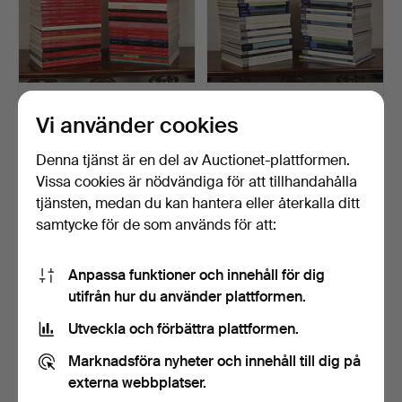
330
.
EN STOR SAMLING
331
.
EN STOR SAMLING
Vi använder cookies
AV CHRISTIES KINESISKA
AV AUKTIONSKATALOGER
KON…
FÖR S…
Denna tjänst är en del av Auctionet-plattformen.
Sålt
Sålt
216 USD
162 USD
Vissa cookies är nödvändiga för att tillhandahålla
tjänsten, medan du kan hantera eller återkalla ditt
samtycke för de som används för att:
Anpassa funktioner och innehåll för dig
utifrån hur du använder plattformen.
Utveckla och förbättra plattformen.
Marknadsföra nyheter och innehåll till dig på
externa webbplatser.