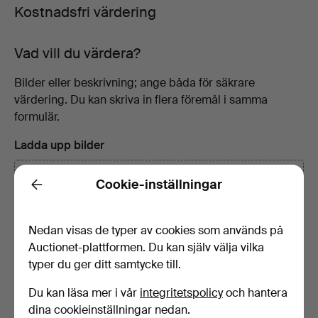
Kostnadsfri värdering
Vad vill du värdera?
Bilder eller beskrivning; ange båda för säkrare
värdering. Du kan skriva in flera föremål i samma
formulär.
Ladda upp bilder
Cookie-inställningar
Back
Dra bilder hit eller
välj bilder
Nedan visas de typer av cookies som används på
Auctionet-plattformen. Du kan själv välja vilka
Fota gärna eventuella stämplar, signaturer samt baksida och
undersida.
typer du ger ditt samtycke till.
Beskrivning
Du kan läsa mer i vår
integritetspolicy
och hantera
dina cookieinställningar nedan.