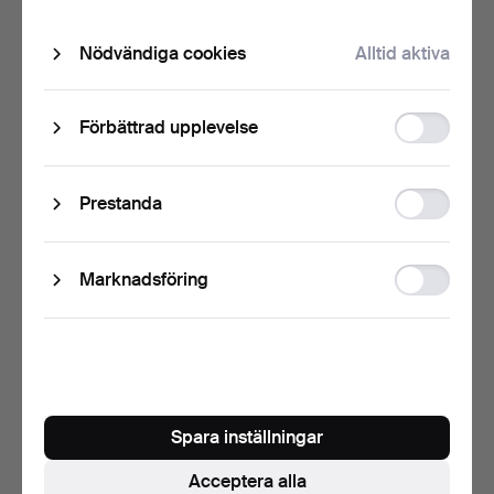
Nödvändiga cookies
Alltid aktiva
Function
Förbättrad upplevelse
storage
Till exempel mått, skick, tillverkare och material.
Statistic
Prestanda
storage
Hos vilket av våra auktionshus?
Ad
Marknadsföring
storage
Kontaktuppgifter
Namn
Spara inställningar
Acceptera alla