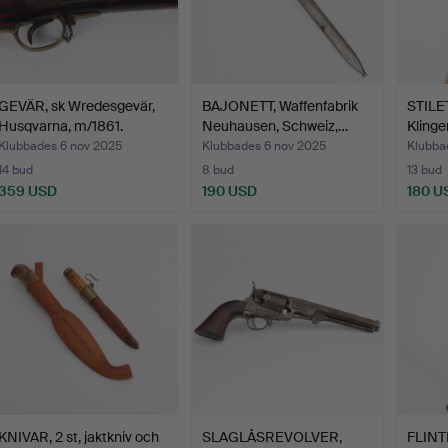
GEVÄR, sk Wredesgevär,
BAJONETT, Waffenfabrik
STILE
Husqvarna, m/1861.
Neuhausen, Schweiz,…
Klinge
Klubbades 6 nov 2025
Klubbades 6 nov 2025
Klubba
14 bud
8 bud
13 bud
359 USD
190 USD
180 U
KNIVAR, 2 st, jaktkniv och
SLAGLÅSREVOLVER,
FLINT