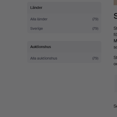
Länder
Alla länder
(79)
S
Sverige
(79)
f
M
Auktionshus
s
S
Alla auktionshus
(79)
o
S
S