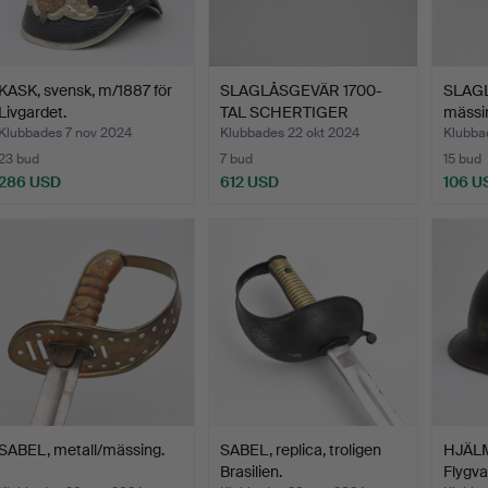
KASK, svensk, m/1887 för
SLAGLÅSGEVÄR 1700-
SLAGL
Livgardet.
TAL SCHERTIGER
mässi
STOCKHOLM.
Klubbades 7 nov 2024
Klubbades 22 okt 2024
Klubba
23 bud
7 bud
15 bud
286 USD
612 USD
106 U
SABEL, metall/mässing.
SABEL, replica, troligen
HJÄLM
Brasilien.
Flygva