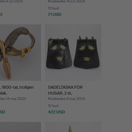
es 8 jul 2024
Klubbades 14 jun 2024
10 bud
D
71 USD
1800-tal, troligen
SADELTASKA FÖR
isk.
HUSAR, 2 st,
läder/mässing.
des 14 maj 2024
Klubbades 9 maj 2024
12 bud
USD
422 USD