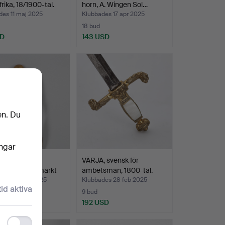
rika, 18/1900-tal.
horn, A. Wingen Sol…
des 11 maj 2025
Klubbades 17 apr 2025
18 bud
SD
143 USD
en. Du
ingar
SABEL, med
VÄRJA, svensk för
é och balja, märkt
ämbetsman, 1800-tal.
des 20 mar 2025
Klubbades 28 feb 2025
tid aktiva
9 bud
SD
192 USD
Functionality