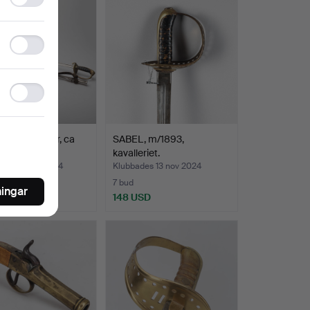
storage
Statistics
storage
Ad
storage
 underofficer, ca
SABEL, m/1893,
kavalleriet.
des 30 nov 2024
Klubbades 13 nov 2024
7 bud
ningar
SD
148 USD