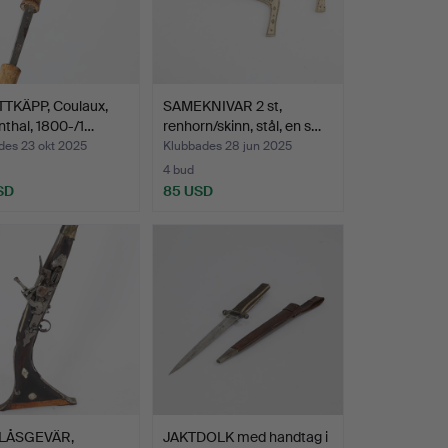
TTKÄPP, Coulaux,
SAMEKNIVAR 2 st,
nthal, 1800-/1…
renhorn/skinn, stål, en s…
des 23 okt 2025
Klubbades 28 jun 2025
4 bud
SD
85 USD
LÅSGEVÄR,
JAKTDOLK med handtag i