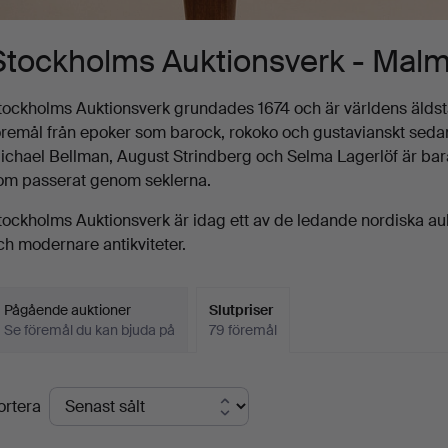
Stockholms Auktionsverk - Mal
tockholms Auktionsverk grundades 1674 och är världens älds
öremål från epoker som barock, rokoko och gustavianskt sedan 
ichael Bellman, August Strindberg och Selma Lagerlöf är bar
om passerat genom seklerna.
tockholms Auktionsverk är idag ett av de ledande nordiska au
ch modernare antikviteter.
Pågående auktioner
Slutpriser
Se föremål du kan bjuda på
79 föremål
lutpriser
ortera