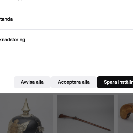
standa
knadsföring
FLANKÖRPISTOL, modell
KRISS, dolk med vågig
SABEL,
m/1807.
klinga, snidat trä.
1890.
Klubbades 21 jan 2025
Klubbades 7 jan 2025
Klubba
11 bud
1 bud
8 bud
Avvisa alla
Acceptera alla
Spara inställ
192 USD
32 USD
159 U