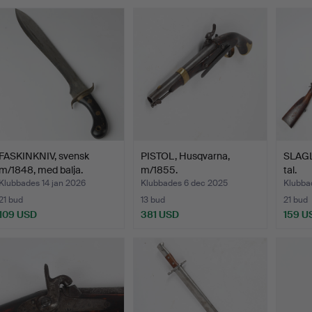
FASKINKNIV, svensk
PISTOL, Husqvarna,
SLAGL
m/1848, med balja.
m/1855.
tal.
Klubbades 14 jan 2026
Klubbades 6 dec 2025
Klubba
21 bud
13 bud
21 bud
109 USD
381 USD
159 U