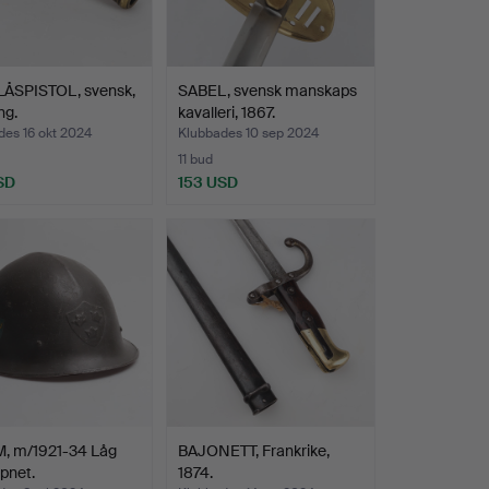
ÅSPISTOL, svensk,
SABEL, svensk manskaps
ng.
kavalleri, 1867.
des 16 okt 2024
Klubbades 10 sep 2024
11 bud
SD
153 USD
, m/1921-34 Låg
BAJONETT, Frankrike,
pnet.
1874.