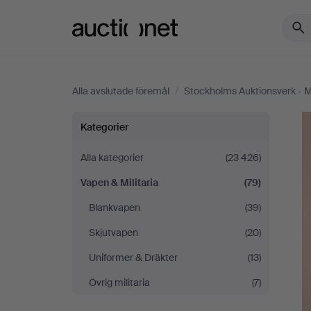
Auctionet.com
Alla avslutade föremål
/
Stockholms Auktionsverk - 
Stockholms
Kategorier
Auktionsverk
Alla kategorier
(23 426)
Vapen & Militaria
(79)
-
Blankvapen
(39)
Malmö
Skjutvapen
(20)
Uniformer & Dräkter
(13)
Övrig militaria
(7)