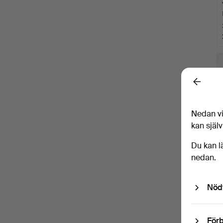
Back
Nedan vi
kan själv
Du kan l
nedan.
Nöd
Förb