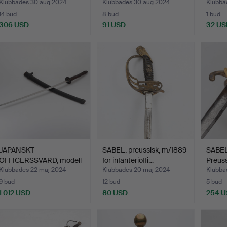
Klubbades 30 aug 2024
Klubbades 30 aug 2024
Klubbad
14 bud
8 bud
1 bud
306 USD
91 USD
32 US
JAPANSKT
SABEL, preussisk, m/1889
SABEL 
OFFICERSSVÄRD, modell
för infanterioffi…
Preuss
M98, Katana.
Klubbades 22 maj 2024
Klubbades 20 maj 2024
Klubba
9 bud
12 bud
5 bud
1 012 USD
80 USD
254 