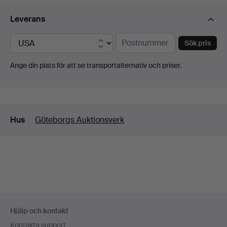
Leverans
Sök pris
Ange din plats för att se transportalternativ och priser.
Detaljer
Hus
Göteborgs Auktionsverk
Sidfotsnavigation
Hjälp och kontakt
Kontakta support