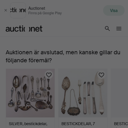
Auctionet
Visa
Stäng
Finns på Google Play
Auctionet.com
Auktionen är avslutad, men kanske gillar du
JACOB
följande föremål?
ÄNGMAN.
Bestickdelar,
36
st,
silver,
SILVER, bestickdelar,
BESTICKDELAR, 7
BESTICK