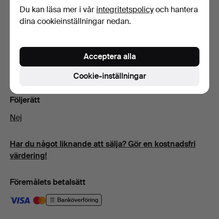
Du kan läsa mer i vår
integritetspolicy
och hantera
tårtspade, ca 21 cm
dina cookieinställningar nedan.
såsslev, ca 18 cm.
Konditionsrapport
Acceptera alla
Märken, slitage. Knivblad ej silver.
Cookie-inställningar
Följerätt
Nej
Har du något liknande att sälja? Gör en kostnadsfri
värdering!
Föremålets betalsätt
Banköverföring
Betalkort