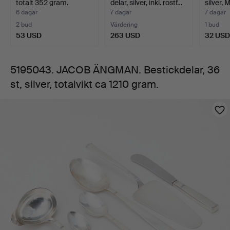
totalt 352 gram.
delar, silver, inkl. rostf…
silver,
totalvikt
6 dagar
7 dagar
7 dagar
2 bud
Värdering
1 bud
ca
53 USD
263 USD
32 USD
1210
5195043. JACOB ÄNGMAN. Bestickdelar, 36
st, silver, totalvikt ca 1210 gram.
gram.
Bilder