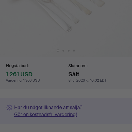
Budgivning
Högsta bud:
Slutar om:
1 261 USD
Sålt
Värdering
:
1 366 USD
8 jul 2026 kl. 10:02 EDT
Har du något liknande att sälja?
Gör en kostnadsfri värdering!