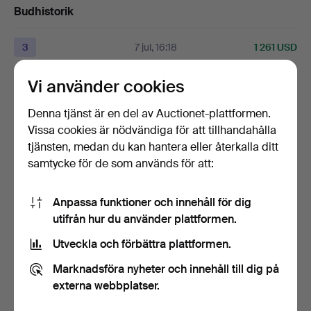
Budhistorik
3
7 jul, 16:18
1 261 USD
Bevakningspriset
på
1 261 USD
uppnåddes.
Vi använder cookies
Denna tjänst är en del av Auctionet-plattformen.
2
7 jul, 15:06
473 USD
Vissa cookies är nödvändiga för att tillhandahålla
tjänsten, medan du kan hantera eller återkalla ditt
2
7 jul, 11:57
452 USD
samtycke för de som används för att:
Visa alla 10 bud
Anpassa funktioner och innehåll för dig
utifrån hur du använder plattformen.
Beskrivning
Utveckla och förbättra plattformen.
12 skedar, ca 19,5 cm
Marknadsföra nyheter och innehåll till dig på
7 skedar, ca 14 cm
externa webbplatser.
12 skedar, ca 12 cm
3 smörknivar, ca 16 cm