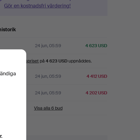
Gör en kostnadsfri värdering!
istorik
24 jun, 05:59
4 623 USD
Bevakningspriset
på
4 623 USD
uppnåddes.
vändiga
24 jun, 05:59
4 412 USD
24 jun, 05:59
4 202 USD
Visa alla 6 bud
aljer
r.