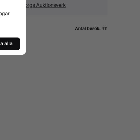
us
Göteborgs Auktionsverk
ingar
Antal besök:
411
a alla