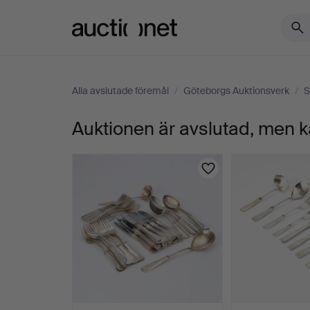
Auctionet.com
Alla avslutade föremål
/
Göteborgs Auktionsverk
/
S
Auktionen är avslutad, men k
BESTICKUPPSÄTTNIN
"UPPSALA",
119
delar,
silver,
MGAB.