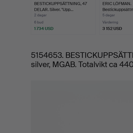
BESTICKUPPSÄTTNING, 47
ERIC LÖFMAN.
Totalvikt
DELAR. Silver. "Upp…
Bestickuppsättn
2 dagar
5 dagar
ca
6 bud
Värdering
1 734 USD
3 152 USD
4400
g.
5154653. BESTICKUPPSÄTTNI
silver, MGAB. Totalvikt ca 44
Bilder