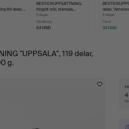
BESTICKUPPSÄTTNING,
BESTICKUPPS
ing 89 delar, …
förgyllt stål, stämpla…
delar, "Amste
5 dagar
4 dagar
Värdering
1 bud
53 USD
32 USD
NG "UPPSALA", 119 delar,
00 g.
Bu
Hö
4
Vä