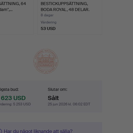
ÄTTNING, 64
BESTICKUPPSÄTTNING,
rdam",…
BODA ROYAL, 48 DELAR.
8 dagar
Värdering
53 USD
dgivning
gsta bud:
Slutar om:
 623 USD
Sålt
rdering
:
5 253 USD
25 jun 2026 kl. 06:02 EDT
Har du något liknande att sälja?