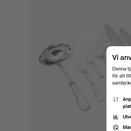
Vi an
Denna tj
för att t
samtycke
Anp
pla
Utv
Mar