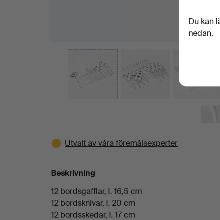
Du kan l
nedan.
Utvalt av våra föremålsexperter
Beskrivning
12 bordsgafflar, l. 16,5 cm
12 bordsknivar, l. 20 cm
12 bordsskedar, l. 17 cm