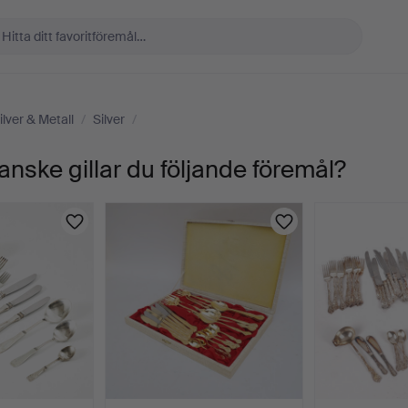
ilver & Metall
/
Silver
/
anske gillar du följande föremål?
G