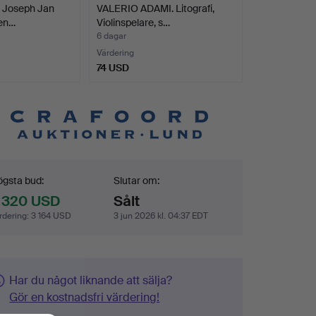
t Joseph Jan
VALERIO ADAMI. Litografi,
ien…
Violinspelare, s…
6 dagar
Värdering
74 USD
dgivning
gsta bud:
Slutar om:
 320 USD
Sålt
rdering
:
3 164 USD
3 jun 2026 kl. 04:37 EDT
Har du något liknande att sälja?
Gör en kostnadsfri värdering!