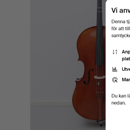
K.
Vi an
SCHÄFFNER.
Denna tj
för att t
samtycke
Anp
pla
Utv
Mar
Du kan l
nedan.