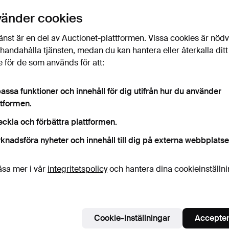
vänder cookies
Budh
änst är en del av Auctionet-plattformen. Vissa cookies är nöd
illhandahålla tjänsten, medan du kan hantera eller återkalla ditt
6
 för de som används för att:
7
assa funktioner och innehåll för dig utifrån hur du använder
ttformen.
6
eckla och förbättra plattformen.
knadsföra nyheter och innehåll till dig på externa webbplatse
äsa mer i vår
integritetspolicy
och hantera dina cookieinställn
Det
H
Cookie-inställningar
Accepter