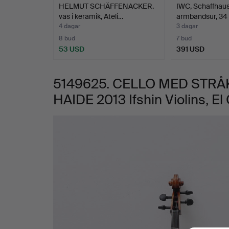
HELMUT SCHÄFFENACKER.
IWC, Schaffhaus
7/8
vas i keramik, Ateli…
armbandsur, 34
4 dagar
3 dagar
JAY
8 bud
7 bud
53 USD
391 USD
HAIDE
5149625. CELLO MED STRÅK
2013
HAIDE 2013 Ifshin Violins, E
Ifshin
Bilder
Violins,
El
Cerrito,
och