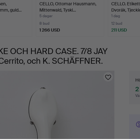
en,
CELLO, Ottomar Hausmann,
CELLO. Etiket
 mm, guld…
Mittenwald, Tyskl…
Dvorák, Tjeck
5 dagar
1 dag
8 bud
12 bud
1 266 USD
211 USD
E OCH HARD CASE. 7/8 JAY
l Cerrito, och K. SCHÄFFNER.
Bu
Hö
2
Vä