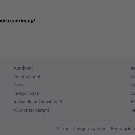
dsfri värdering!
Auctionet
M
Om Auctionet
A
Press
A
Lediga jobb
A
Anslut ditt auktionshus
K
Auctionets garanti
T
Villkor
Integritetspolicy
Företagsinfo