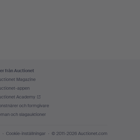
er från Auctionet
uctionet Magazine
uctionet-appen
uctionet Academy
onstnärer och formgivare
eman och slagauktioner
Cookie-inställningar
© 2011-2026 Auctionet.com