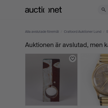
Auctionet.com
Alla avslutade föremål
/
Crafoord Auktioner Lund
/
Auktionen är avslutad, men k
CELLO
MED
STRÅKE
OCH
HARD
CASE.